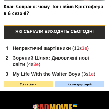
Клан Сопрано: чому Тоні вбив Крістофера
в 6 сезоні?
ЯКІ СЕРІАЛИ ВИХОДЯТЬ СЬОГОДНІ
Непрактичні жартівники
(13s
3e
)
Зоряний Шлях: Дивовижні нові
світи
(4s
3e
)
My Life With the Walter Boys
(3s
1e
)
Усі серіали
Календар серій