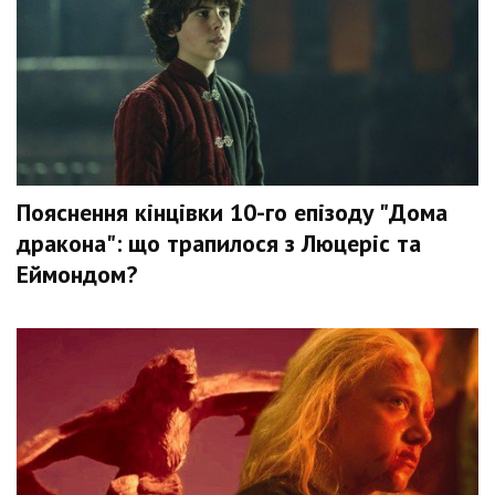
Пояснення кінцівки 10-го епізоду "Дома
дракона": що трапилося з Люцеріс та
Еймондом?