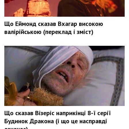
Що Еймонд сказав Вхагар високою
валірійською (переклад і зміст)
Що сказав Візеріс наприкінці 8-ї серії
Будинок Дракона (і що це насправді