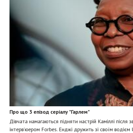
Про що 3 епізод серіалу "Гарлем"
Дівчата намагаються підняти настрій Каміллі після зв
інтерв’юером Forbes. Енджі дружить зі своїм водієм