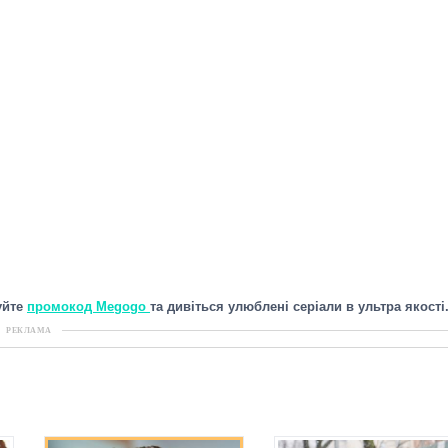
уйте
промокод Megogo
та дивіться улюблені серіали в ультра якості
РЕКЛАМА