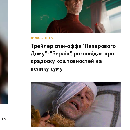
НОВОСТИ ТВ
Трейлер спін-оффа "Паперового
Дому" - "Берлін", розповідає про
крадіжку коштовностей на
велику суму
оїм