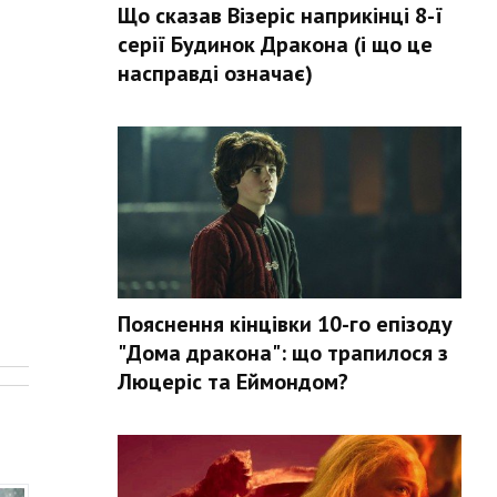
Що сказав Візеріс наприкінці 8-ї
серії Будинок Дракона (і що це
насправді означає)
Пояснення кінцівки 10-го епізоду
.
"Дома дракона": що трапилося з
Люцеріс та Еймондом?