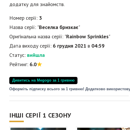
додатку для знайомств.
Номер серії:
3
Назва серії: "
Веселка бризкає
"
Оригінальна назва серії: "
Rainbow Sprinkles
"
Дата виходу серії:
6 грудня 2021
в
04:59
Статус:
вийшла
Рейтинг:
6.0
Дивитись на Megogo за 1 гривню
Оформіть підписку всього за 1 гривню! Додатково використов
ІНШІ СЕРІЇ 1 СЕЗОНУ