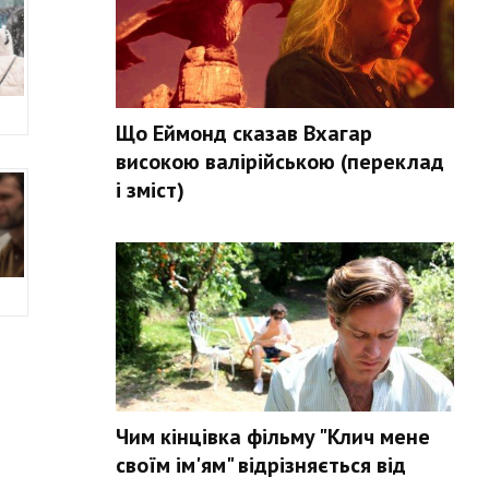
Що Еймонд сказав Вхагар
високою валірійською (переклад
і зміст)
Чим кінцівка фільму "Клич мене
своїм ім'ям" відрізняється від