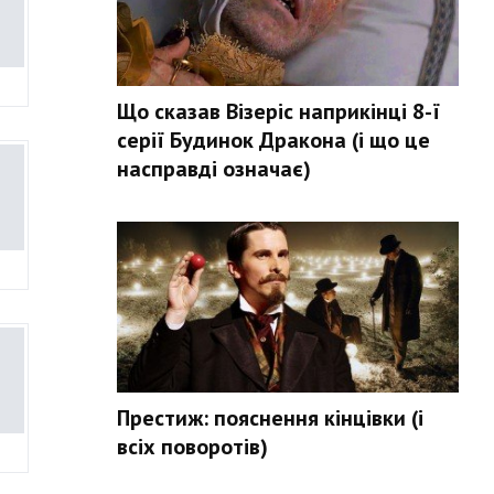
Що сказав Візеріс наприкінці 8-ї
серії Будинок Дракона (і що це
насправді означає)
Престиж: пояснення кінцівки (і
всіх поворотів)