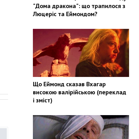
"Дома дракона": що трапилося з
Люцеріс та Еймондом?
Що Еймонд сказав Вхагар
.
високою валірійською (переклад
і зміст)