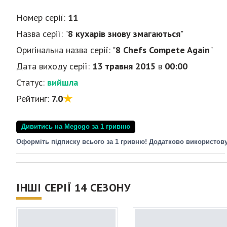
Номер серії:
11
Назва серії: "
8 кухарів знову змагаються
"
Оригінальна назва серії: "
8 Chefs Compete Again
"
Дата виходу серії:
13 травня 2015
в
00:00
Статус:
вийшла
Рейтинг:
7.0
Дивитись на Megogo за 1 гривню
Оформіть підписку всього за 1 гривню! Додатково використов
ІНШІ СЕРІЇ 14 СЕЗОНУ