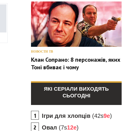
НОВОСТИ ТВ
Клан Сопрано: 8 персонажів, яких
Тоні вбиває і чому
ЯКІ СЕРІАЛИ ВИХОДЯТЬ
СЬОГОДНІ
Ігри для хлопців
(42s
9e
)
Овал
(7s
12e
)