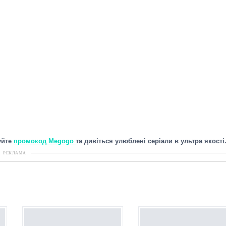
уйте
промокод Megogo
та дивіться улюблені серіали в ультра якості
РЕКЛАМА