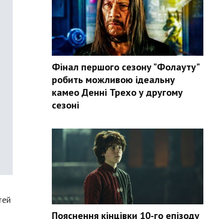
Фінал першого сезону "Фолауту"
робить можливою ідеальну
камео Денні Трехо у другому
сезоні
тей
Пояснення кінцівки 10-го епізоду