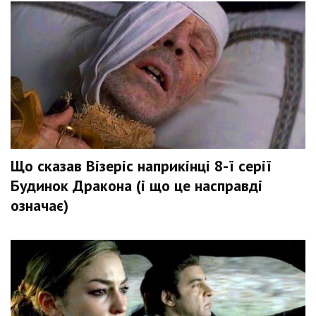
Що сказав Візеріс наприкінці 8-ї серії
Будинок Дракона (і що це насправді
означає)