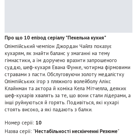
Про що 10 епізод серіалу "Пекельна кухня"
Олімпійський чемпіон Джордан Чайлз показує
кухарям, як знайти баланс у змаганні на тему
гімнастики, а їм доручено вразити запрошеного
суддю, шеф-кухаря Евана Функе, чотирма фірмовими
стравами з пасти. Обслуговуючи золоту медалістку
Олімпійських ігор з пляжного волейболу Алікс
Клайнман та актора й коміка Кела Мітчелла, деяких
шеф-кухарів хвалять за те, що вони стали лідерами, а
інші руйнуються й горять. Подивіться, які кухарі
стоять високо, а які падають з балки.
Номер серії:
10
Назва серії: "
Нестабільності нескінченні Резюме
"