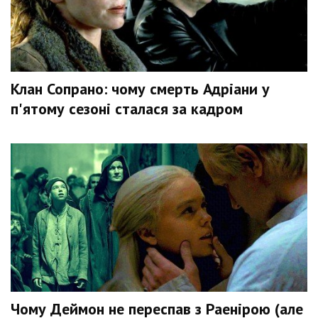
Клан Сопрано: чому смерть Адріани у
п'ятому сезоні сталася за кадром
Чому Деймон не переспав з Раенірою (але