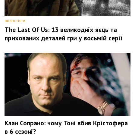
НОВОСТИ ТВ
The Last Of Us: 13 великодніх яєць та
прихованих деталей гри у восьмій серії
Клан Сопрано: чому Тоні вбив Крістофера
в 6 сезоні?