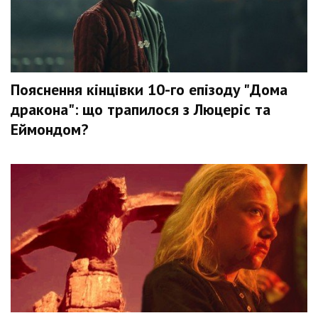
Пояснення кінцівки 10-го епізоду "Дома
дракона": що трапилося з Люцеріс та
Еймондом?