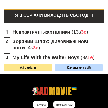
ЯКІ СЕРІАЛИ ВИХОДЯТЬ СЬОГОДНІ
Непрактичні жартівники
(13s
3e
)
Зоряний Шлях: Дивовижні нові
світи
(4s
3e
)
My Life With the Walter Boys
(3s
1e
)
Усі серіали
Календар серій
Головна
Написати нам