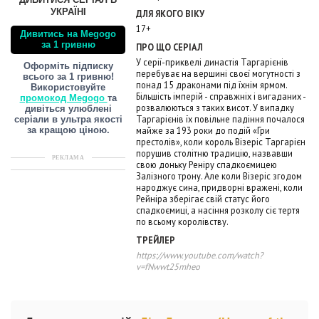
ДИВИТИСЯ СЕРІАЛ В
УКРАЇНІ
ДЛЯ ЯКОГО ВІКУ
17+
Дивитись на Megogo
за 1 гривню
ПРО ЩО СЕРІАЛ
У серії-приквелі династія Таргарієнів
Оформіть підписку
перебуває на вершині своєї могутності з
всього за 1 гривню!
понад 15 драконами під їхнім ярмом.
Використовуйте
Більшість імперій - справжніх і вигаданих -
промокод Megogo
та
розвалюються з таких висот. У випадку
дивіться улюблені
Таргарієнів їх повільне падіння почалося
серіали в ультра якості
майже за 193 роки до подій «Гри
за кращою ціною.
престолів», коли король Візеріс Таргарієн
порушив столітню традицію, назвавши
РЕКЛАМА
свою доньку Реніру спадкоємицею
Залізного трону. Але коли Візеріс згодом
народжує сина, придворні вражені, коли
Рейніра зберігає свій статус його
спадкоємиці, а насіння розколу сіє тертя
по всьому королівству.
ТРЕЙЛЕР
https://www.youtube.com/watch?
v=fNwwt25mheo