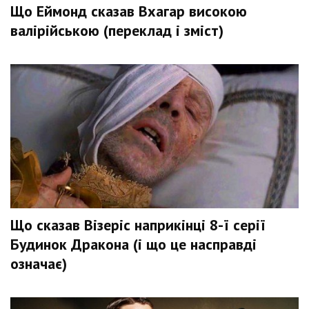
Що Еймонд сказав Вхагар високою
валірійською (переклад і зміст)
Що сказав Візеріс наприкінці 8-ї серії
Будинок Дракона (і що це насправді
означає)