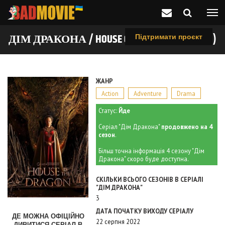
ДІМ ДРАКОНА / HOUSE OF THE DRAGON (2022)
Підтримати проєкт
ЖАНР
Action
Adventure
Drama
Статус:
Йде
Серіал "Дім Дракона"
продовжено на 4
сезон
.
Більш точна інформація 4 сезону "Дім
Дракона" скоро буде доступна.
СКІЛЬКИ ВСЬОГО СЕЗОНІВ В СЕРІАЛІ
"ДІМ ДРАКОНА"
3
ДАТА ПОЧАТКУ ВИХОДУ СЕРІАЛУ
ДЕ МОЖНА ОФІЦІЙНО
22 серпня 2022