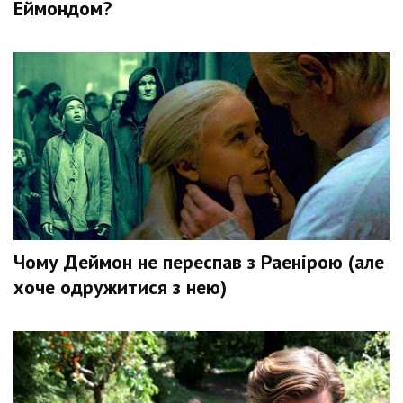
Еймондом?
Чому Деймон не переспав з Раенірою (але
хоче одружитися з нею)