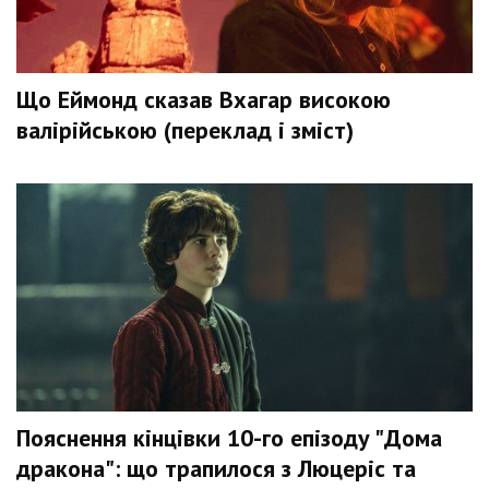
Що Еймонд сказав Вхагар високою
валірійською (переклад і зміст)
Пояснення кінцівки 10-го епізоду "Дома
дракона": що трапилося з Люцеріс та