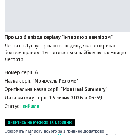
Про що 6 епізод серіалу "Інтерв'ю з вампіром"
Лестат і Луї зустрічають людину, яка розкриває
болючу правду. Луїс дізнається найбільшу таємницю
Лестата.
Номер серії:
6
Назва серії: "
Монреаль Резюме
"
Оригінальна назва серії: "
Montreal Summary
"
Дата виходу серії:
13 липня 2026
в
03:59
Статус:
вийшла
Дивитись на Megogo за 1 гривню
Оформіть підписку всього за 1 гривню! Додатково