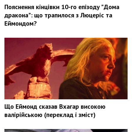
Пояснення кінцівки 10-го епізоду "Дома
дракона": що трапилося з Люцеріс та
Еймондом?
Що Еймонд сказав Вхагар високою
валірійською (переклад і зміст)