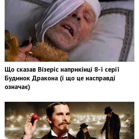
Що сказав Візеріс наприкінці 8-ї серії
Будинок Дракона (і що це насправді
означає)