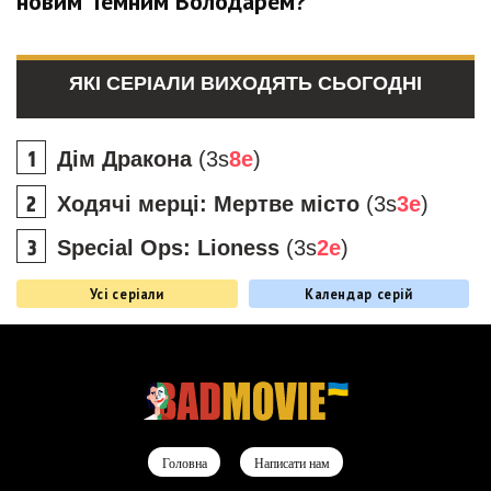
новим Темним Володарем?
ЯКІ СЕРІАЛИ ВИХОДЯТЬ СЬОГОДНІ
Дім Дракона
(3s
8e
)
Ходячі мерці: Мертве місто
(3s
3e
)
Special Ops: Lioness
(3s
2e
)
Усі серіали
Календар серій
Головна
Написати нам