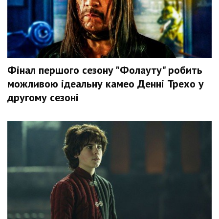
Фінал першого сезону "Фолауту" робить
можливою ідеальну камео Денні Трехо у
другому сезоні