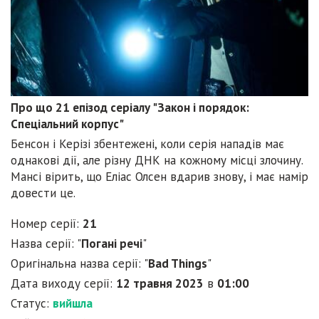
Про що 21 епізод серіалу "Закон і порядок:
Спеціальний корпус"
Бенсон і Керізі збентежені, коли серія нападів має
однакові дії, але різну ДНК на кожному місці злочину.
Мансі вірить, що Еліас Олсен вдарив знову, і має намір
довести це.
Номер серії:
21
Назва серії: "
Погані речі
"
Оригінальна назва серії: "
Bad Things
"
Дата виходу серії:
12 травня 2023
в
01:00
Статус:
вийшла