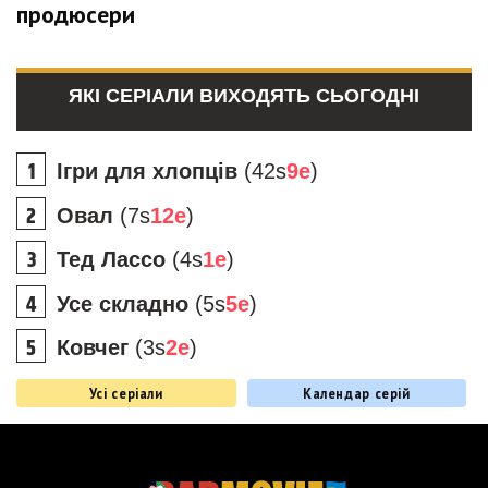
продюсери
ЯКІ СЕРІАЛИ ВИХОДЯТЬ СЬОГОДНІ
Ігри для хлопців
(42s
9e
)
Овал
(7s
12e
)
Тед Лассо
(4s
1e
)
Усе складно
(5s
5e
)
Ковчег
(3s
2e
)
Усі серіали
Календар серій