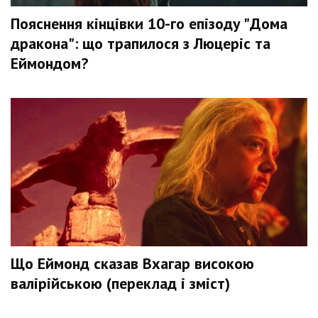
Пояснення кінцівки 10-го епізоду "Дома
дракона": що трапилося з Люцеріс та
Еймондом?
Що Еймонд сказав Вхагар високою
валірійською (переклад і зміст)