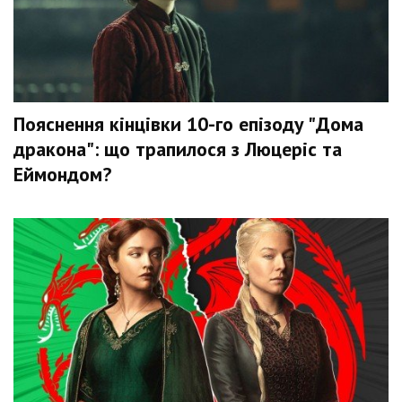
Пояснення кінцівки 10-го епізоду "Дома
дракона": що трапилося з Люцеріс та
Еймондом?