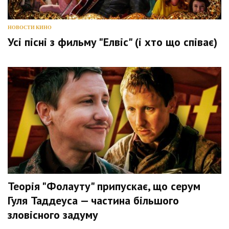
НОВОСТИ КИНО
Усі пісні з фильму "Елвіс" (і хто що співає)
Теорія "Фолауту" припускає, що серум
Гуля Таддеуса — частина більшого
зловісного задуму