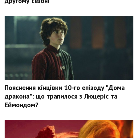
другому сезоні
Пояснення кінцівки 10-го епізоду "Дома
дракона": що трапилося з Люцеріс та
Еймондом?