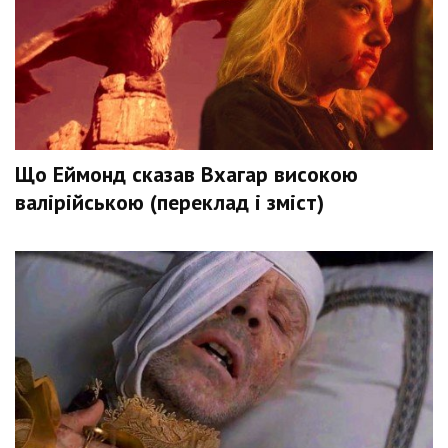
Що Еймонд сказав Вхагар високою
валірійською (переклад і зміст)