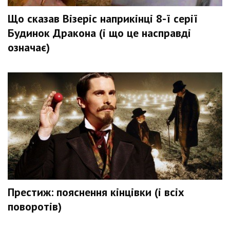
Що сказав Візеріс наприкінці 8-ї серії
Будинок Дракона (і що це насправді
означає)
Престиж: пояснення кінцівки (і всіх
поворотів)