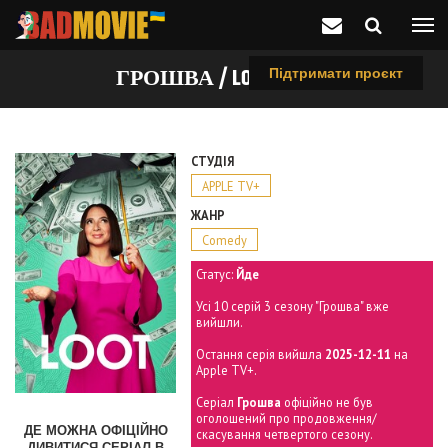
ГРОШВА / LOOT (2022)
Підтримати проєкт
СТУДІЯ
APPLE TV+
ЖАНР
Comedy
Статус:
Йде
Усі 10 серій 3 сезону "Грошва" вже
вийшли.
Остання серія вийшла
2025-12-11
на
Apple TV+.
Серіал
Грошва
офіційно не був
оголошений про продовження/
ДЕ МОЖНА ОФІЦІЙНО
скасування четвертого сезону.