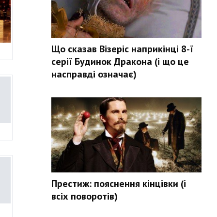
Що сказав Візеріс наприкінці 8-ї
серії Будинок Дракона (і що це
насправді означає)
Престиж: пояснення кінцівки (і
всіх поворотів)