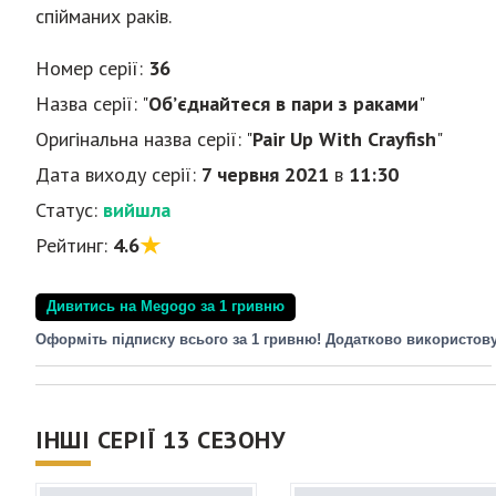
спійманих раків.
Номер серії:
36
Назва серії: "
Об’єднайтеся в пари з раками
"
Оригінальна назва серії: "
Pair Up With Crayfish
"
Дата виходу серії:
7 червня 2021
в
11:30
Статус:
вийшла
Рейтинг:
4.6
Дивитись на Megogo за 1 гривню
Оформіть підписку всього за 1 гривню! Додатково використов
ІНШІ СЕРІЇ 13 СЕЗОНУ