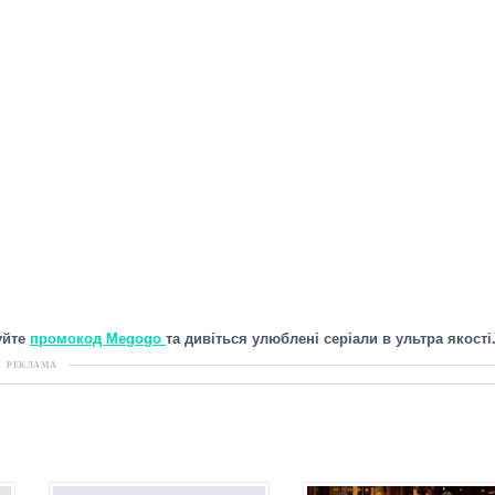
уйте
промокод Megogo
та дивіться улюблені серіали в ультра якості
РЕКЛАМА