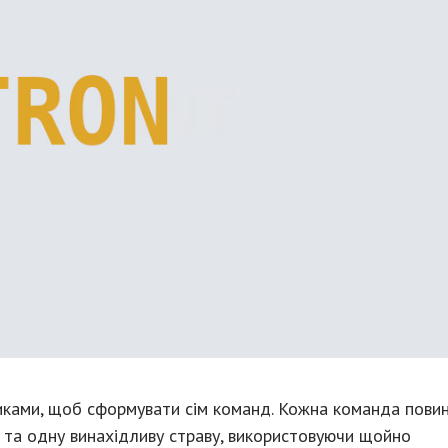
никами, щоб сформувати сім команд. Кожна команда пови
у та одну винахідливу страву, використовуючи щойно