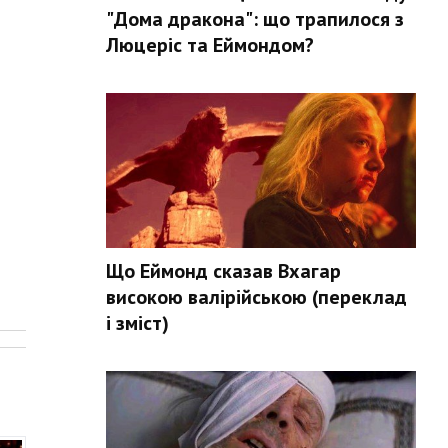
"Дома дракона": що трапилося з
Люцеріс та Еймондом?
Що Еймонд сказав Вхагар
високою валірійською (переклад
.
і зміст)