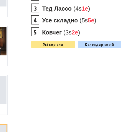
Тед Лассо
(4s
1e
)
Усе складно
(5s
5e
)
Ковчег
(3s
2e
)
Усі серіали
Календар серій