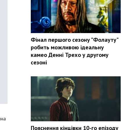
Фінал першого сезону "Фолауту"
робить можливою ідеальну
камео Денні Трехо у другому
сезоні
нна
Пояснення кінцівки 10-го епізоду