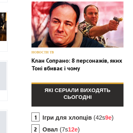
НОВОСТИ ТВ
Клан Сопрано: 8 персонажів, яких
Тоні вбиває і чому
ЯКІ СЕРІАЛИ ВИХОДЯТЬ
СЬОГОДНІ
Ігри для хлопців
(42s
9e
)
Овал
(7s
12e
)