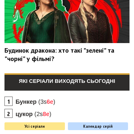
Будинок дракона: хто такі "зелені" та
"чорні" у фільмі?
ЯКІ СЕРІАЛИ ВИХОДЯТЬ СЬОГОДНІ
Бункер
(3s
6e
)
цукор
(2s
8e
)
Усі серіали
Календар серій