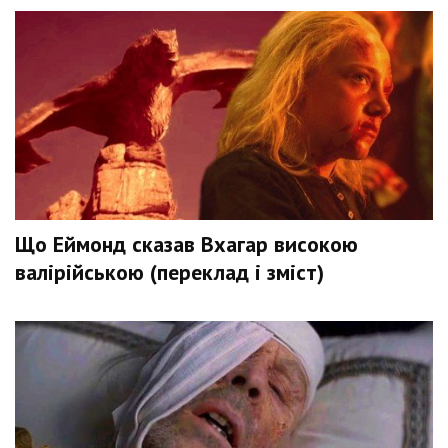
Що Еймонд сказав Вхагар високою
валірійською (переклад і зміст)