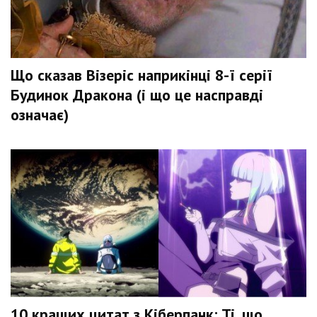
Що сказав Візеріс наприкінці 8-ї серії
Будинок Дракона (і що це насправді
означає)
10 кращих цитат з Кіберпанк: Ті, що