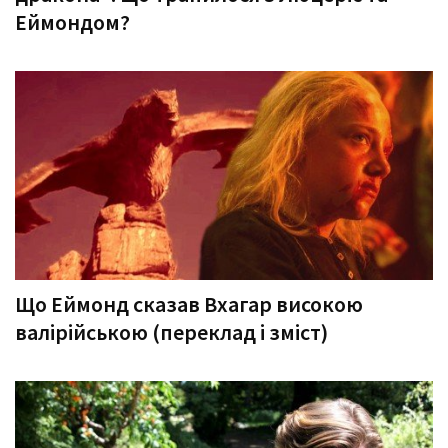
Еймондом?
Що Еймонд сказав Вхагар високою
валірійською (переклад і зміст)