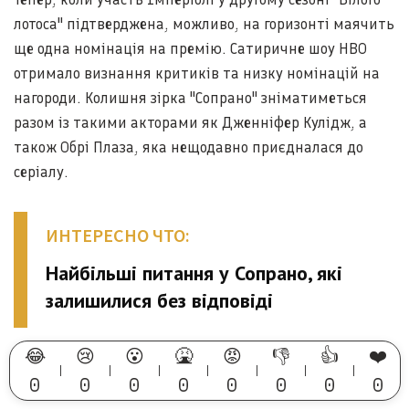
лотоса" підтверджена, можливо, на горизонті маячить
ще одна номінація на премію. Сатиричне шоу HBO
отримало визнання критиків та низку номінацій на
нагороди. Колишня зірка "Сопрано" зніматиметься
разом із такими акторами як Дженніфер Кулідж, а
також Обрі Плаза, яка нещодавно приєдналася до
серіалу.
ИНТЕРЕСНО ЧТО:
Найбільші питання у Сопрано, які
залишилися без відповіді
😂
😢
😮
🤮
😡
👎
👍
❤️
0
0
0
0
0
0
0
0