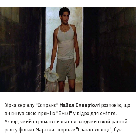
Зірка серіалу "Сопрано"
Майкл Імперіолі
розповів, що
викинув свою премію "Еммі" у відро для сміття.
Актор, який отримав визнання завдяки своїй ранній
ролі у фільмі Мартіна Скорсезе "Славні хлопці", був