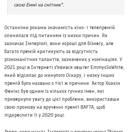
свою Еммі на смітник".
Останніми роками значимість кіно- і телепремій
опинилася під питанням із низки причин. Як
зазначає Імперіолі, вони хороші для бізнесу, але
багато премій критикують за відсутність
різноманітних талантів, зазначених у номінаціях. У
2021 році в Інтернеті з'явився хештег EmmysSoWhite,
який відсилає до минулого Оскару, і низку інших
премій було названо з тієї ж причини. Актор Хоакін
Фенікс був одним із кількох гучних імен, які
привернули увагу до цієї проблеми, використавши
свою промову на врученні премії BAFTA, щоб
підкреслити її у 2020 році.
Тепер, коли участь Імперіолі у другому сезоні "Білого