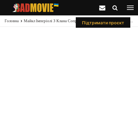
Головна
Майкл Імперіолі З Клана Сопрано Зізнався, Що Викинув Свою "Еммі" У Відро Для Сміття
Підтримати проєкт