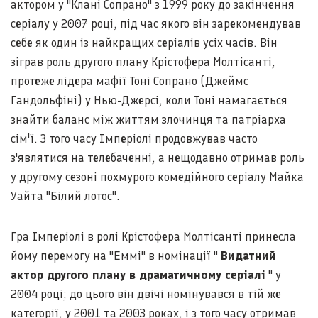
актором у "Клані Сопрано" з 1999 року до закінчення
серіалу у 2007 році, під час якого він зарекомендував
себе як один із найкращих серіалів усіх часів. Він
зіграв роль другого плану Крістофера Молтісанті,
протеже лідера мафії Тоні Сопрано (Джеймс
Гандольфіні) у Нью-Джерсі, коли Тоні намагається
знайти баланс між життям злочинця та патріарха
сім'ї. З того часу Імперіолі продовжував часто
з'являтися на телебаченні, а нещодавно отримав роль
у другому сезоні похмурого комедійного серіалу Майка
Уайта "Білий лотос".
Гра Імперіолі в ролі Крістофера Молтісанті принесла
йому перемогу на "Еммі" в номінації "
Видатний
актор другого плану в драматичному серіалі
" у
2004 році; до цього він двічі номінувався в тій же
категорії, у 2001 та 2003 роках, і з того часу отримав