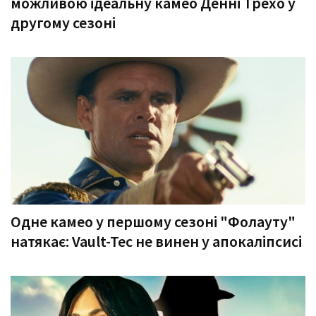
можливою ідеальну камео Денні Трехо у
другому сезоні
Одне камео у першому сезоні "Фолауту"
натякає: Vault-Tec не винен у апокаліпсисі