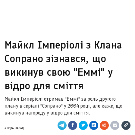
Майкл Імперіолі з Клана
Сопрано зізнався, що
викинув свою "Еммі" у
відро для сміття
Майкл Імперіолі отримав "Еммі" за роль другого
плану в серіалі "Сопрано" у 2004 році, але каже, що
викинув нагороду у відро для сміття.
4 ГОДА НАЗАД