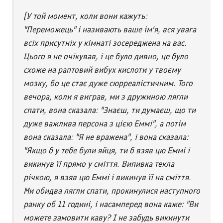
[У той момент, коли вони кажуть:
"Переможець" і називають ваше ім'я, вся увага
всіх присутніх у кімнаті зосереджена на вас.
Цього я не очікував, і це було дивно, це було
схоже на раптовий вибух кислоти у твоєму
мозку, бо це стає дуже сюрреалістичним. Того
вечора, коли я виграв, ми з дружиною лягли
спати, вона сказала: "Знаєш, ти думаєш, що ти
дуже важлива персона з цією Еммі", а потім
вона сказала: "Я не вражена", і вона сказала:
"Якщо б у тебе були яйця, ти б взяв цю Еммі і
викинув її прямо у сміття. Випивка текла
річкою, я взяв цю Еммі і викинув її на сміття.
Ми обидва лягли спати, прокинулися наступного
ранку об 11 годині, і насамперед вона каже: "Ви
можете замовити каву? І не забудь викинути