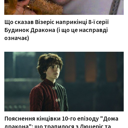
Що сказав Візеріс наприкінці 8-ї серії
Будинок Дракона (і що це насправді
означає)
Пояснення кінцівки 10-го епізоду "Дома
дракона": що трапилося з Люцеріс та