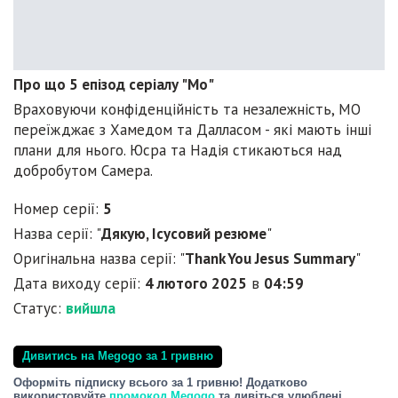
Про що 5 епізод серіалу "Мо"
Враховуючи конфіденційність та незалежність, МО
переїжджає з Хамедом та Далласом - які мають інші
плани для нього. Юсра та Надія стикаються над
добробутом Самера.
Номер серії:
5
Назва серії: "
Дякую, Ісусовий резюме
"
Оригінальна назва серії: "
Thank You Jesus Summary
"
Дата виходу серії:
4 лютого 2025
в
04:59
Статус:
вийшла
Дивитись на Megogo за 1 гривню
Оформіть підписку всього за 1 гривню! Додатково
використовуйте
промокод Megogo
та дивіться улюблені