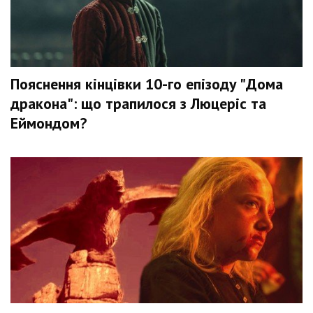
Пояснення кінцівки 10-го епізоду "Дома
дракона": що трапилося з Люцеріс та
Еймондом?