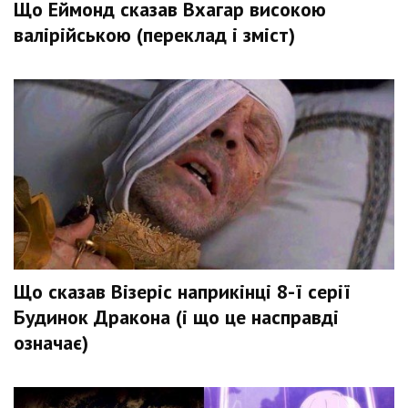
Що Еймонд сказав Вхагар високою
валірійською (переклад і зміст)
Що сказав Візеріс наприкінці 8-ї серії
Будинок Дракона (і що це насправді
означає)