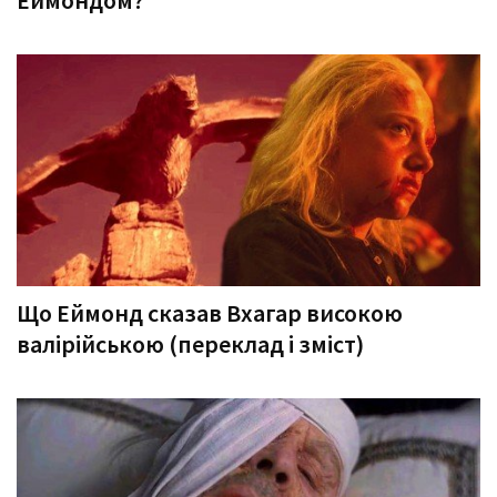
Що Еймонд сказав Вхагар високою
валірійською (переклад і зміст)