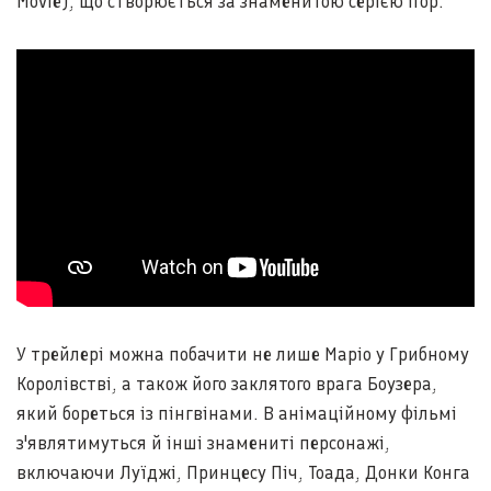
Movie), що створюється за знаменитою серією ігор.
У трейлері можна побачити не лише Маріо у Грибному
Королівстві, а також його заклятого врага Боузера,
який бореться із пінгвінами. В анімаційному фільмі
з'являтимуться й інші знамениті персонажі,
включаючи Луїджі, Принцесу Піч, Тоада, Донки Конга