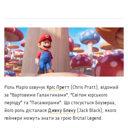
Роль Маріо озвучує
Кріс Претт
(Chris Pratt), відомий
за "Вартовими Галактиками", "Світом юрського
періоду" та "Пасажирами". Що стосується Боузераа,
його роль дісталася
Джеку Блеку
(Jack Black), якого
геймери можуть знати за грою Brütal Legend.