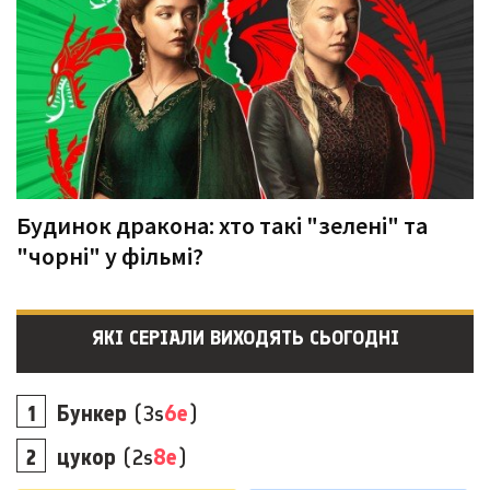
Будинок дракона: хто такі "зелені" та
"чорні" у фільмі?
ЯКІ СЕРІАЛИ ВИХОДЯТЬ СЬОГОДНІ
Бункер
(3s
6e
)
цукор
(2s
8e
)