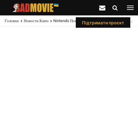
Головна
Новости Кино
Nintendo Показали Трейлер Анімаційного Фільму Супербраті Маріо (The Super Mario Bros. Movie.)
Підтримати проєкт