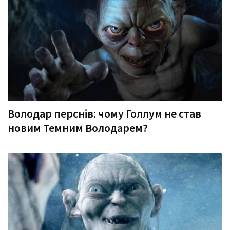
Володар перснів: чому Голлум не став
новим Темним Володарем?