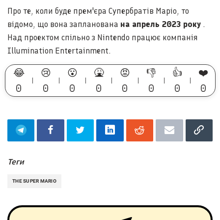
Про те, коли буде прем'єра Супербратів Маріо, то
відомо, що вона запланована
на апрель 2023 року
.
Над проектом спільно з Nintendo працює компанія
Illumination Entertainment.
😂
😢
😮
🤮
😡
👎
👍
❤️
0
0
0
0
0
0
0
0
Теги
THE SUPER MARIO