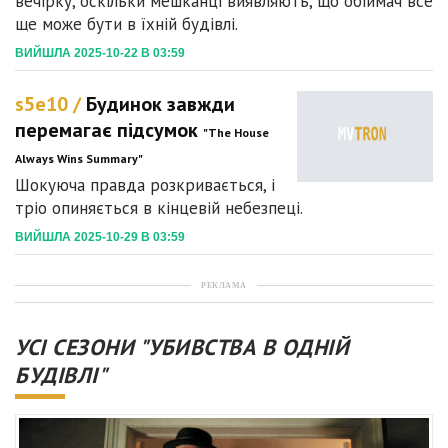
вечірку, оскільки мешканці виявляють, що обіймач все
ще може бути в їхній будівлі.
ВИЙШЛА 2025-10-22 В 03:59
s5e10 /
Будинок завжди
перемагає підсумок
"The House
Always Wins Summary"
Шокуюча правда розкривається, і
тріо опиняється в кінцевій небезпеці.
ВИЙШЛА 2025-10-29 В 03:59
РЕКЛАМА
УСІ СЕЗОНИ "УБИВСТВА В ОДНІЙ
БУДІВЛІ"