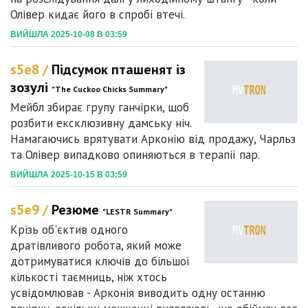
Олівер кидає його в спробі втечі.
ВИЙШЛА 2025-10-08 В 03:59
s5e8 /
Підсумок пташенят із
зозулі
"The Cuckoo Chicks Summary"
Мейбл збирає групу ганчірки, щоб
розбити ексклюзивну дамську ніч.
Намагаючись врятувати Арконію від продажу, Чарльз
та Олівер випадково опиняються в терапії пар.
ВИЙШЛА 2025-10-15 В 03:59
s5e9 /
Резюме
"LESTR Summary"
Крізь об'єктив одного
дратівливого робота, який може
дотримуватися ключів до більшої
кількості таємниць, ніж хтось
усвідомлював - Арконія виводить одну останню