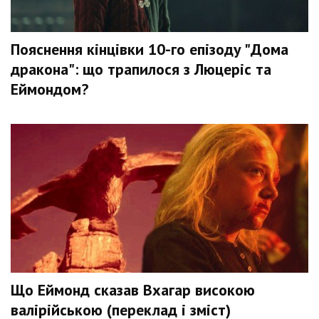
Пояснення кінцівки 10-го епізоду "Дома
дракона": що трапилося з Люцеріс та
Еймондом?
Що Еймонд сказав Вхагар високою
валірійською (переклад і зміст)