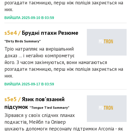
розгадати таємницю, перш ніж поліція закриється на
них.
ВИЙШЛА 2025-09-10 В 03:59
s5e4 /
Брудні птахи Резюме
"Dirty Birds Summary"
Тріо натрапляє на вирішальний
доказ ... і негайно компрометує
його. З часом закінчуються, вони намагаються
розгадати таємницю, перш ніж поліція закриється на
них.
ВИЙШЛА 2025-09-17 В 03:59
s5e5 /
Язик пов'язаний
підсумок
"Tongue Tied Summary"
Зірвався у своїх слідчих планах
подкастів, Мейбл та Олівер
шукають допомоги персоналу підтримки Arconia - як