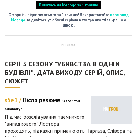
Дивитись на Megogo за 1 гривню
Оформіть підписку всього за 1 гривню! Використовуйте
промокод
Megogo
та дивіться улюблені серіали в ультра якості за кращою
ціною.
РЕКЛАМА
СЕРІЇ 5 СЕЗОНУ "УБИВСТВА В ОДНІЙ
БУДІВЛІ": ДАТА ВИХОДУ СЕРІЙ, ОПИС,
СЮЖЕТ
s5e1 /
Після резюме
"After You
Summary"
Під час розслідування таємничого
"випадкового" Лестера
проходять, підказки приманюють Чарльза, Олівера та