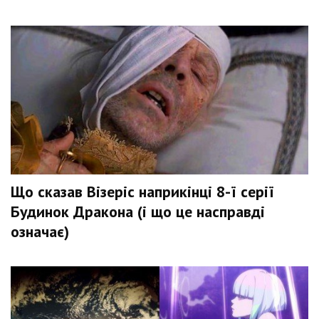
Що сказав Візеріс наприкінці 8-ї серії
Будинок Дракона (і що це насправді
означає)