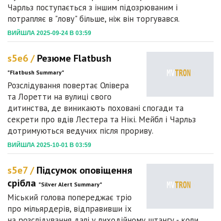
Чарльз поступається з іншим підозрюваним і
потрапляє в "лову" більше, ніж він торгувався.
ВИЙШЛА 2025-09-24 В 03:59
s5e6 /
Резюме Flatbush
"Flatbush Summary"
Розслідування повертає Олівера
та Лоретти на вулиці свого
дитинства, де виникають поховані спогади та
секрети про вдів Лестера та Нікі. Мейбл і Чарльз
дотримуються ведучих після прориву.
ВИЙШЛА 2025-10-01 В 03:59
s5e7 /
Підсумок оповіщення
срібла
"Silver Alert Summary"
Міський голова попереджає тріо
про мільярдерів, відправивши їх
на розслідування далі у лиходійному штангу - коли