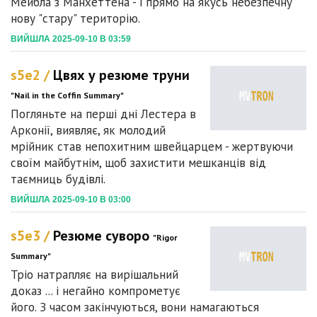
Мейбла з Манхеттена - і прямо на якусь небезпечну
нову "стару" територію.
ВИЙШЛА 2025-09-10 В 03:59
s5e2 /
Цвях у резюме труни
"Nail in the Coffin Summary"
Погляньте на перші дні Лестера в
Арконії, виявляє, як молодий
мрійник став непохитним швейцарцем - жертвуючи
своїм майбутнім, щоб захистити мешканців від
таємниць будівлі.
ВИЙШЛА 2025-09-10 В 03:00
s5e3 /
Резюме суворо
"Rigor
Summary"
Тріо натрапляє на вирішальний
доказ ... і негайно компрометує
його. З часом закінчуються, вони намагаються