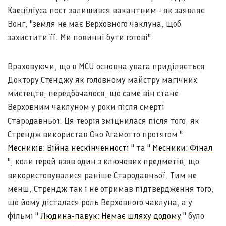
Каеціліуса пост залишився вакантним - як заявляє
Вонг, "земля не має Верховного чаклуна, щоб
захистити її. Ми повинні бути готові".
Враховуючи, що в MCU основна увага приділяється
Доктору Стенджу як головному майстру магічних
мистецтв, передбачалося, що саме він стане
Верховним чаклуном у роки після смерті
Стародавньої. Ця теорія зміцнилася після того, як
Стрендж використав Око Агамотто протягом "
Месників: Війна нескінченності
" та "
Месники: Фінал
", коли герой взяв один з ключових предметів, що
використовувалися раніше Стародавньої. Тим не
менш, Стрендж так і не отримав підтвердження того,
що йому дісталася роль Верховного чаклуна, а у
фільмі "
Людина-павук: Немає шляху додому
" було