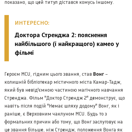
показано, що цей титул дістався комусь іншому.
ИНТЕРЕСНО:
Доктора Стренджа 2: пояснення
найбільшого (і найкращого) камео у
фільмі
Героєм MCU, гідним цього звання, став
Вонг
–
колишній бібліотекар містичного міста Камар-Тадж,
який був невід'ємною частиною магічного навчання
Стренджа. Фільм "Доктор Стрендж 2" демонструє, що
навіть після подій "Немає шляху додому" Вонг, як і
раніше, є Верховним чаклуном MCU. Будь то з
формальних причин або тому, що Вонг заслуговує на
це звання більше, ніж Стрендж, положення Вонга як