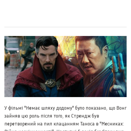
У фільмі "Немає шляху додому" було показано, що Вонг
зайняв цю роль після того, як Стрендж був
перетворений на пил клацанням Таноса в "Месниках: