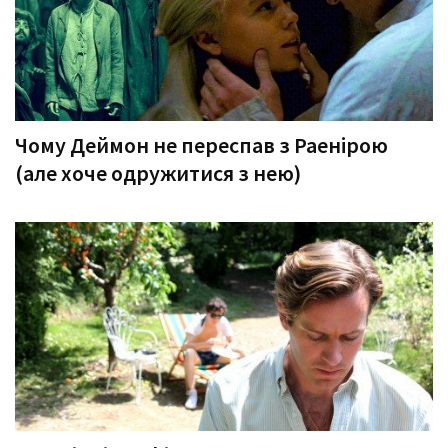
Чому Деймон не переспав з Раенірою
(але хоче одружитися з нею)