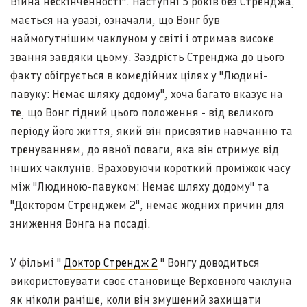
Війна нескінченності". Наступні 5 років без Стренджа,
мається на увазі, означали, що Вонг був
наймогутнішим чаклуном у світі і отримав високе
звання завдяки цьому. Заздрість Стренджа до цього
факту обігрується в комедійних цілях у "Людині-
павуку: Немає шляху додому", хоча багато вказує на
те, що Вонг гідний цього положення - від великого
періоду його життя, який він присвятив навчанню та
тренуванням, до явної поваги, яка він отримує від
інших чаклунів. Враховуючи короткий проміжок часу
між "Людиною-павуком: Немає шляху додому" та
"Доктором Стренджем 2", немає жодних причин для
зниження Вонга на посаді.
У фільмі "
Доктор Стрендж 2
" Вонгу доводиться
використовувати своє становище Верховного чаклуна
як ніколи раніше, коли він змушений захищати