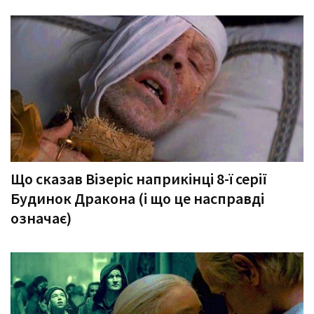
Що сказав Візеріс наприкінці 8-ї серії
Будинок Дракона (і що це насправді
означає)