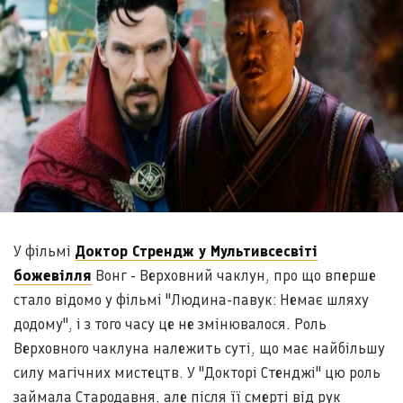
У фільмі
Доктор Стрендж у Мультивсесвіті
божевілля
Вонг - Верховний чаклун, про що вперше
стало відомо у фільмі "Людина-павук: Немає шляху
додому", і з того часу це не змінювалося. Роль
Верховного чаклуна належить суті, що має найбільшу
силу магічних мистецтв. У "Докторі Стенджі" цю роль
займала Стародавня, але після її смерті від рук