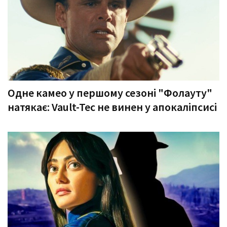
Одне камео у першому сезоні "Фолауту"
натякає: Vault-Tec не винен у апокаліпсисі