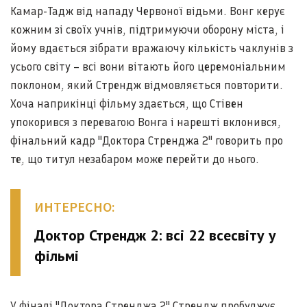
Камар-Тадж від нападу Червоної відьми. Вонг керує
кожним зі своїх учнів, підтримуючи оборону міста, і
йому вдається зібрати вражаючу кількість чаклунів з
усього світу – всі вони вітають його церемоніальним
поклоном, який Стрендж відмовляється повторити.
Хоча наприкінці фільму здається, що Стівен
упокорився з перевагою Вонга і нарешті вклонився,
фінальний кадр "Доктора Стренджа 2" говорить про
те, що титул незабаром може перейти до нього.
ИНТЕРЕСНО:
Доктор Стрендж 2: всі 22 всесвіту у
фільмі
У фіналі "Доктора Стренджа 2" Стрендж пробуджує