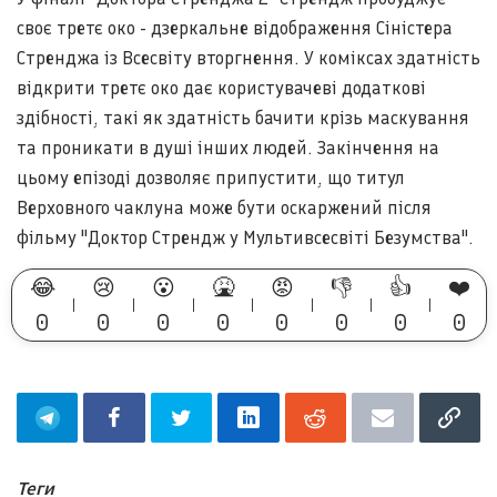
своє третє око - дзеркальне відображення Сіністера
Стренджа із Всесвіту вторгнення. У коміксах здатність
відкрити третє око дає користувачеві додаткові
здібності, такі як здатність бачити крізь маскування
та проникати в душі інших людей. Закінчення на
цьому епізоді дозволяє припустити, що титул
Верховного чаклуна може бути оскаржений після
фільму "Доктор Стрендж у Мультивсесвіті Безумства".
😂
😢
😮
🤮
😡
👎
👍
❤️
0
0
0
0
0
0
0
0
Теги