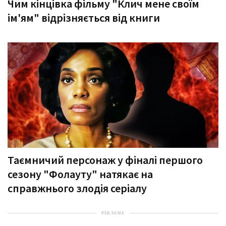
Чим кінцівка фільму "Клич мене своїм
ім'ям" відрізняється від книги
Таємничий персонаж у фіналі першого
сезону "Фолауту" натякає на
справжнього злодія серіалу
РЕКЛАМА