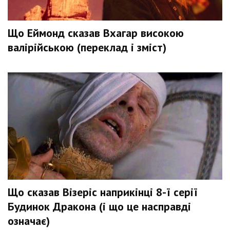
Що Еймонд сказав Вхагар високою
валірійською (переклад і зміст)
Що сказав Візеріс наприкінці 8-ї серії
Будинок Дракона (і що це насправді
означає)