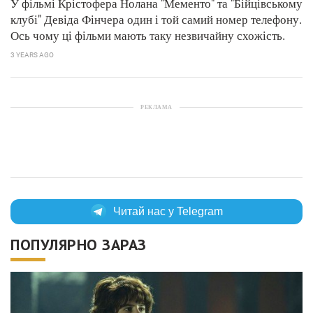
У фільмі Крістофера Нолана "Мементо" та "Бійцівському
клубі" Девіда Фінчера один і той самий номер телефону.
Ось чому ці фільми мають таку незвичайну схожість.
3 YEARS AGO
РЕКЛАМА
Читай нас у Telegram
ПОПУЛЯРНО ЗАРАЗ