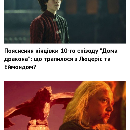
Пояснення кінцівки 10-го епізоду "Дома
дракона": що трапилося з Люцеріс та
Еймондом?