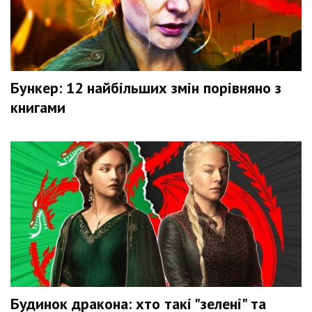
Бункер: 12 найбільших змін порівняно з
книгами
Будинок дракона: хто такі "зелені" та