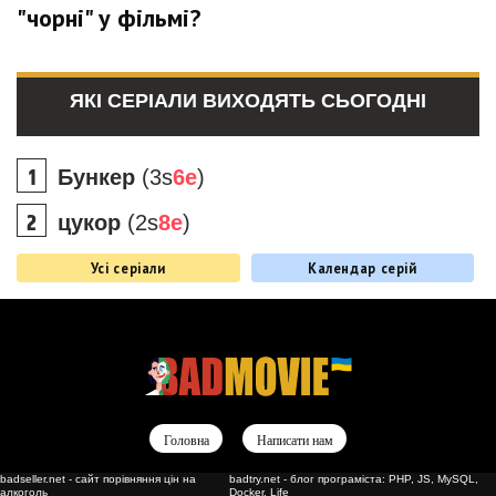
"чорні" у фільмі?
ЯКІ СЕРІАЛИ ВИХОДЯТЬ СЬОГОДНІ
Бункер
(3s
6e
)
цукор
(2s
8e
)
Усі серіали
Календар серій
Головна
Написати нам
badseller.net - сайт порівняння цін на
badtry.net - блог програміста: PHP, JS, MySQL,
алкоголь
Docker, Life