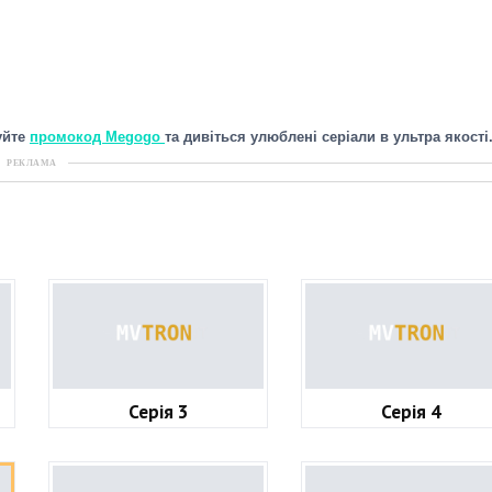
уйте
промокод Megogo
та дивіться улюблені серіали в ультра якості
РЕКЛАМА
Серія 3
Серія 4