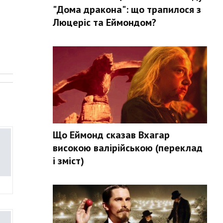
"Дома дракона": що трапилося з
Люцеріс та Еймондом?
.
Що Еймонд сказав Вхагар
високою валірійською (переклад
і зміст)