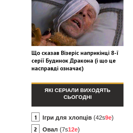
Що сказав Візеріс наприкінці 8-ї
серії Будинок Дракона (і що це
насправді означає)
ЯКІ СЕРІАЛИ ВИХОДЯТЬ
СЬОГОДНІ
Ігри для хлопців
(42s
9e
)
Овал
(7s
12e
)