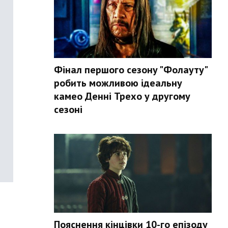
Фінал першого сезону "Фолауту"
робить можливою ідеальну
камео Денні Трехо у другому
сезоні
Пояснення кінцівки 10-го епізоду