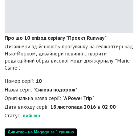
Про що 10 епізод серіалу "Проект Runway"
Дизайнери здійснюють прогулянку на гелікоптері над
Нью-Йорком; дизайнери повинні створити
редакційний образ високої моди для журналу ''Marie
Claire''.
Номер серії:
10
Назва серії: "
Силова подорож
"
Оригінальна назва серії: "
A Power Trip
"
Дата виходу серії:
18 листопада 2016
в
02:00
Статус:
вийшла
Дивитись на Megogo за 1 гривню