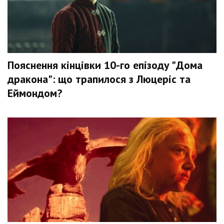
Пояснення кінцівки 10-го епізоду "Дома
дракона": що трапилося з Люцеріс та
Еймондом?