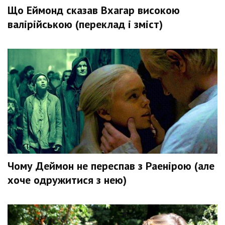
Що Еймонд сказав Вхагар високою
валірійською (переклад і зміст)
Чому Деймон не переспав з Раенірою (але
хоче одружитися з нею)