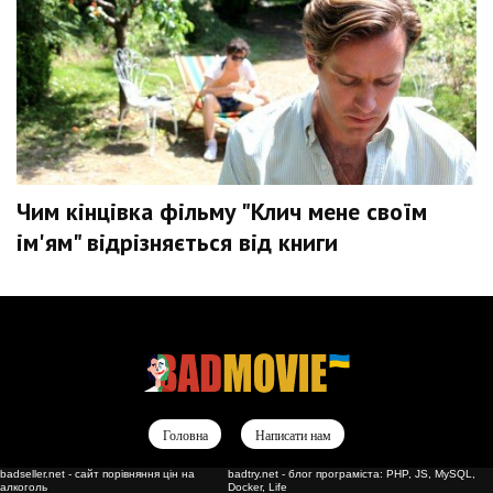
Чим кінцівка фільму "Клич мене своїм
ім'ям" відрізняється від книги
Головна
Написати нам
badseller.net - сайт порівняння цін на
badtry.net - блог програміста: PHP, JS, MySQL,
алкоголь
Docker, Life