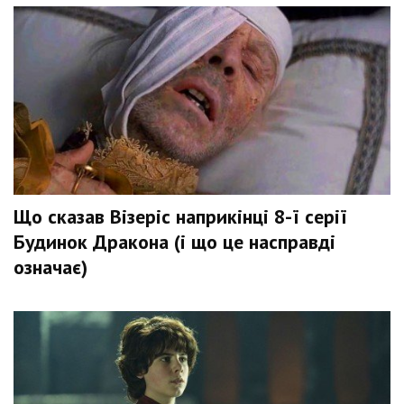
Що сказав Візеріс наприкінці 8-ї серії
Будинок Дракона (і що це насправді
означає)