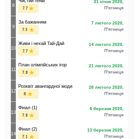
Чистий геній
31 січня 2020,
8
7.7
П'ятниця
За бажанням
7 лютого 2020,
9
7.5
П'ятниця
Живи і нехай Тай-Дай
14 лютого 2020,
10
7.7
П'ятниця
План олімпійських ігор
21 лютого 2020,
11
7.8
П'ятниця
Розквіт авангардної моди
28 лютого 2020,
12
8
П'ятниця
Фінал (1)
6 березня 2020,
13
7.8
П'ятниця
Фінал (2)
13 березня 2020,
14
7.1
П'ятниця