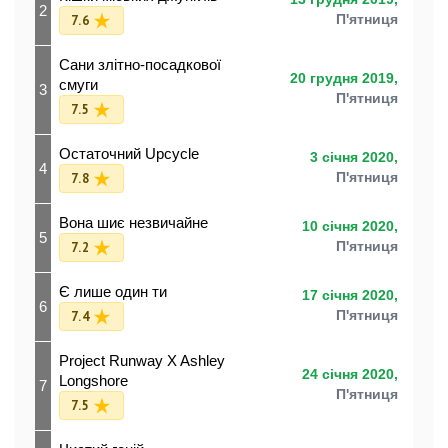
2
7.6
П'ятниця
Сани злітно-посадкової
20 грудня 2019,
смуги
3
П'ятниця
7.5
Остаточний Upcycle
3 січня 2020,
4
7.8
П'ятниця
Вона шиє незвичайне
10 січня 2020,
5
7.2
П'ятниця
Є лише один ти
17 січня 2020,
6
7.4
П'ятниця
Project Runway X Ashley
24 січня 2020,
Longshore
7
П'ятниця
7.5