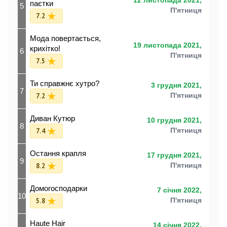
12 листопада 2021,
паєтки
5
П'ятниця
7.2
Мода повертається,
19 листопада 2021,
крихітко!
6
П'ятниця
7.5
Ти справжнє хутро?
3 грудня 2021,
7
7.2
П'ятниця
Диван Кутюр
10 грудня 2021,
8
7.4
П'ятниця
Остання крапля
17 грудня 2021,
9
8.2
П'ятниця
Домогосподарки
7 січня 2022,
10
5.8
П'ятниця
Haute Hair
14 січня 2022,