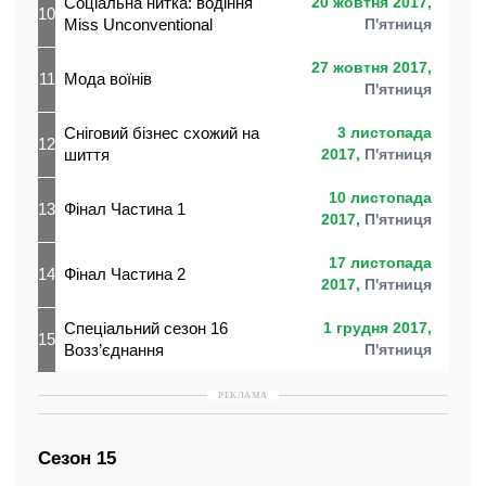
Соціальна нитка: водіння
20 жовтня 2017,
10
Miss Unconventional
П'ятниця
27 жовтня 2017,
11
Мода воїнів
П'ятниця
Сніговий бізнес схожий на
3 листопада
12
шиття
2017,
П'ятниця
10 листопада
13
Фінал Частина 1
2017,
П'ятниця
17 листопада
14
Фінал Частина 2
2017,
П'ятниця
Спеціальний сезон 16
1 грудня 2017,
15
Возз’єднання
П'ятниця
РЕКЛАМА
Сезон 15