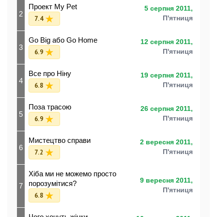
Проект My Pet
5 серпня 2011,
2
7.4
П'ятниця
Go Big або Go Home
12 серпня 2011,
3
6.9
П'ятниця
Все про Ніну
19 серпня 2011,
4
6.8
П'ятниця
Поза трасою
26 серпня 2011,
5
6.9
П'ятниця
Мистецтво справи
2 вересня 2011,
6
7.2
П'ятниця
Хіба ми не можемо просто
9 вересня 2011,
порозумітися?
7
П'ятниця
6.8
Чого хочуть жінки