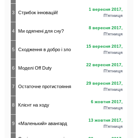
1 вересня 2017,
3
Стрибок інновацій!
П'ятниця
8 вересня 2017,
4
Ми одягнені для сну?
П'ятниця
15 вересня 2017,
5
Сходження в добро і зло
П'ятниця
22 вересня 2017,
6
Моделі Off Duty
П'ятниця
29 вересня 2017,
7
Остаточне протистояння
П'ятниця
6 жовтня 2017,
8
Клієнт на ходу
П'ятниця
13 жовтня 2017,
9
«Маленький» авангард
П'ятниця