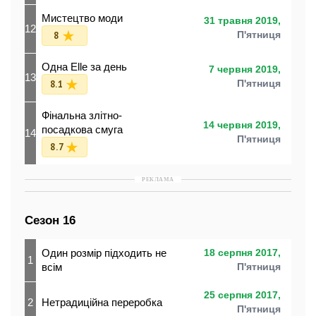
Мистецтво моди
31 травня 2019,
12
8
П'ятниця
Одна Elle за день
7 червня 2019,
13
8.1
П'ятниця
Фінальна злітно-
14 червня 2019,
посадкова смуга
14
П'ятниця
8.7
РЕКЛАМА
Сезон 16
Один розмір підходить не
18 серпня 2017,
1
всім
П'ятниця
25 серпня 2017,
2
Нетрадиційна переробка
П'ятниця