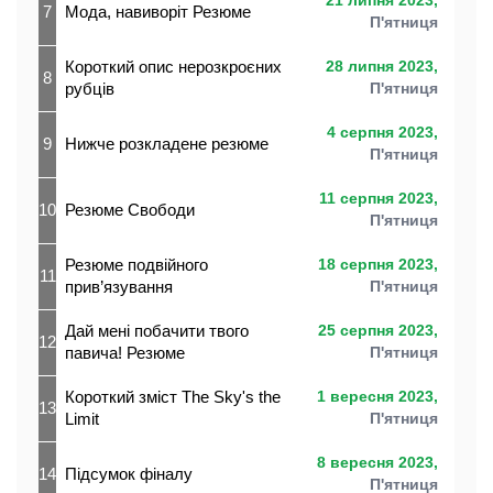
21 липня 2023,
7
Мода, навиворіт Резюме
П'ятниця
Короткий опис нерозкроєних
28 липня 2023,
8
рубців
П'ятниця
4 серпня 2023,
9
Нижче розкладене резюме
П'ятниця
11 серпня 2023,
10
Резюме Свободи
П'ятниця
Резюме подвійного
18 серпня 2023,
11
прив’язування
П'ятниця
Дай мені побачити твого
25 серпня 2023,
12
павича! Резюме
П'ятниця
Короткий зміст The Sky's the
1 вересня 2023,
13
Limit
П'ятниця
8 вересня 2023,
14
Підсумок фіналу
П'ятниця