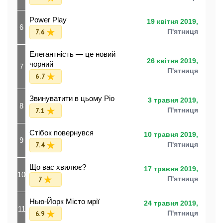
Power Play
19 квітня 2019,
6
7.6
П'ятниця
Елегантність — це новий
26 квітня 2019,
чорний
7
П'ятниця
6.7
Звинуватити в цьому Ріо
3 травня 2019,
8
7.1
П'ятниця
Стібок повернувся
10 травня 2019,
9
7.4
П'ятниця
Що вас хвилює?
17 травня 2019,
10
7
П'ятниця
Нью-Йорк Місто мрії
24 травня 2019,
11
6.9
П'ятниця