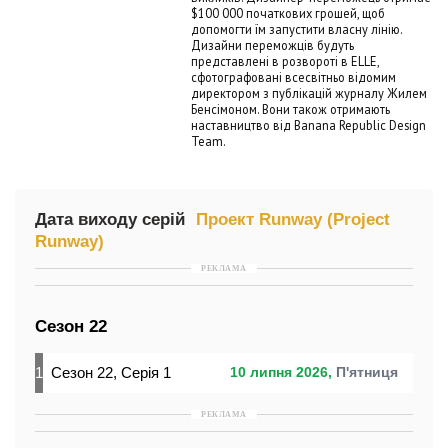
$100 000 початкових грошей, щоб
допомогти їм запустити власну лінію.
Дизайни переможців будуть
представлені в розвороті в ELLE,
сфотографовані всесвітньо відомим
директором з публікацій журналу Жилем
Бенсімоном. Вони також отримають
наставництво від Banana Republic Design
Team.
Дата виходу серій
Проект Runway (Project
Runway)
РЕКЛАМА
Сезон 22
1
Сезон 22, Серія 1
10 липня 2026,
П'ятниця
РЕКЛАМА