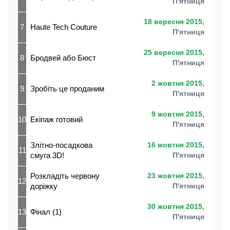
П'ятниця
18 вересня 2015,
7
Haute Tech Couture
П'ятниця
25 вересня 2015,
8
Бродвей або Бюст
П'ятниця
2 жовтня 2015,
9
Зробіть це проданим
П'ятниця
9 жовтня 2015,
10
Екіпаж готовий
П'ятниця
Злітно-посадкова
16 жовтня 2015,
11
смуга 3D!
П'ятниця
Розкладіть червону
23 жовтня 2015,
12
доріжку
П'ятниця
30 жовтня 2015,
13
Фінал (1)
П'ятниця