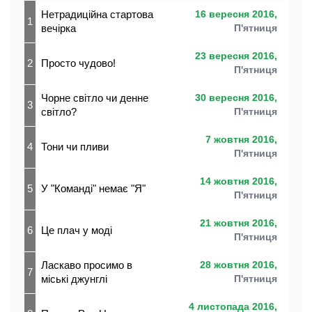
Нетрадиційна стартова
16 вересня 2016,
1
вечірка
П'ятниця
23 вересня 2016,
2
Просто чудово!
П'ятниця
Чорне світло чи денне
30 вересня 2016,
3
світло?
П'ятниця
7 жовтня 2016,
4
Тони чи пливи
П'ятниця
14 жовтня 2016,
5
У "Команді" немає "Я"
П'ятниця
21 жовтня 2016,
6
Це плач у моді
П'ятниця
Ласкаво просимо в
28 жовтня 2016,
7
міські джунглі
П'ятниця
4 листопада 2016,