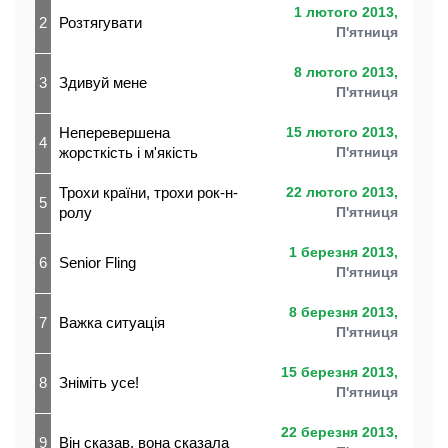
1 лютого 2013,
2
Розтягувати
П'ятниця
8 лютого 2013,
3
Здивуй мене
П'ятниця
Неперевершена
15 лютого 2013,
4
жорсткість і м'якість
П'ятниця
Трохи країни, трохи рок-н-
22 лютого 2013,
5
ролу
П'ятниця
1 березня 2013,
6
Senior Fling
П'ятниця
8 березня 2013,
7
Важка ситуація
П'ятниця
15 березня 2013,
8
Зніміть усе!
П'ятниця
22 березня 2013,
9
Він сказав, вона сказала