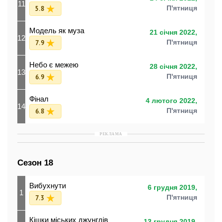
11
5.8
П'ятниця
Модель як муза
21 січня 2022,
12
7.9
П'ятниця
Небо є межею
28 січня 2022,
13
6.9
П'ятниця
Фінал
4 лютого 2022,
14
6.8
П'ятниця
РЕКЛАМА
Сезон 18
Вибухнути
6 грудня 2019,
1
7.3
П'ятниця
Кішки міських джунглів
13 грудня 2019,