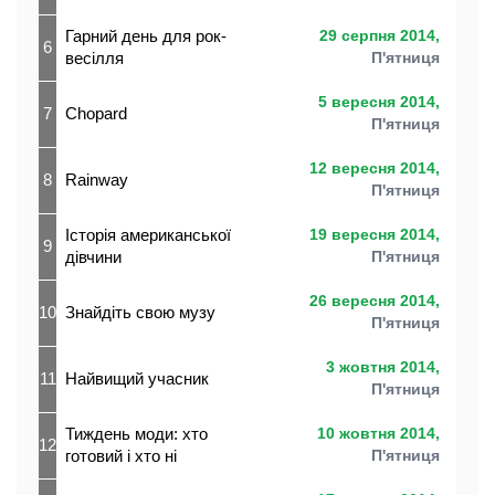
Гарний день для рок-
29 серпня 2014,
6
весілля
П'ятниця
5 вересня 2014,
7
Chopard
П'ятниця
12 вересня 2014,
8
Rainway
П'ятниця
Історія американської
19 вересня 2014,
9
дівчини
П'ятниця
26 вересня 2014,
10
Знайдіть свою музу
П'ятниця
3 жовтня 2014,
11
Найвищий учасник
П'ятниця
Тиждень моди: хто
10 жовтня 2014,
12
готовий і хто ні
П'ятниця