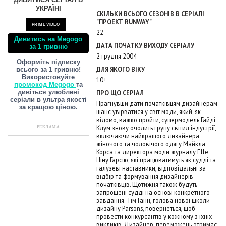
ДИВИТИСЯ СЕРІАЛ В
УКРАЇНІ
СКІЛЬКИ ВСЬОГО СЕЗОНІВ В СЕРІАЛІ
"ПРОЕКТ RUNWAY"
PRIME VIDEO
22
Дивитись на Megogo
ДАТА ПОЧАТКУ ВИХОДУ СЕРІАЛУ
за 1 гривню
2 грудня 2004
Оформіть підписку
ДЛЯ ЯКОГО ВІКУ
всього за 1 гривню!
Використовуйте
10+
промокод Megogo
та
ПРО ЩО СЕРІАЛ
дивіться улюблені
серіали в ультра якості
Прагнувши дати початківцям дизайнерам
за кращою ціною.
шанс увірватися у світ моди, який, як
відомо, важко пройти, супермодель Гайді
Клум знову очолить групу світил індустрії,
РЕКЛАМА
включаючи найкращого дизайнера
жіночого та чоловічого одягу Майкла
Корса та директора моди журналу Elle
Ніну Гарсію, які працюватимуть як судді та
галузеві наставники, відповідальні за
відбір та формування дизайнерів-
початківців. Щотижня також будуть
запрошені судді на основі конкретного
завдання. Тім Ганн, голова нової школи
дизайну Parsons, повернеться, щоб
провести конкурсантів у кожному з їхніх
викликів. Дизайнер-переможець отримає