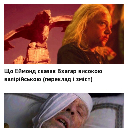
Що Еймонд сказав Вхагар високою
валірійською (переклад і зміст)