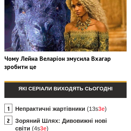
Чому Лейна Веларіон змусила Вхагар
зробити це
ЯКІ СЕРІАЛИ ВИХОДЯТЬ СЬОГОДНІ
Непрактичні жартівники
(13s
3e
)
Зоряний Шлях: Дивовижні нові
світи
(4s
3e
)