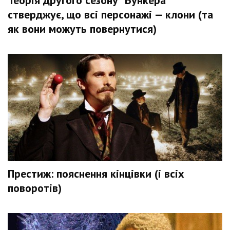
Теорія другого сезону "Бункера"
стверджує, що всі персонажі — клони (та
як вони можуть повернутися)
Престиж: пояснення кінцівки (і всіх
поворотів)