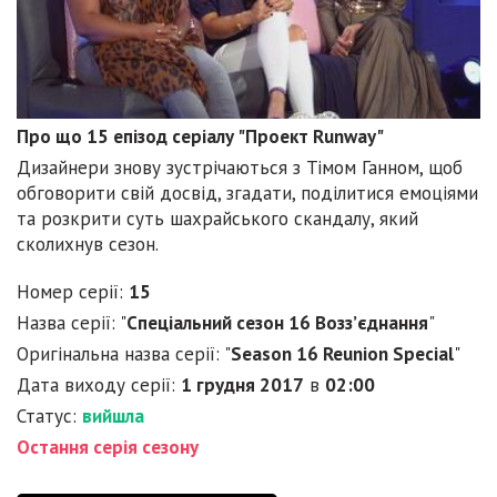
Про що 15 епізод серіалу "Проект Runway"
Дизайнери знову зустрічаються з Тімом Ганном, щоб
обговорити свій досвід, згадати, поділитися емоціями
та розкрити суть шахрайського скандалу, який
сколихнув сезон.
Номер серії:
15
Назва серії: "
Спеціальний сезон 16 Возз’єднання
"
Оригінальна назва серії: "
Season 16 Reunion Special
"
Дата виходу серії:
1 грудня 2017
в
02:00
Статус:
вийшла
Остання серія сезону