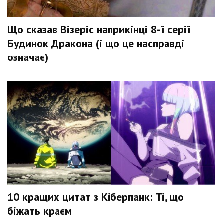
Що сказав Візеріс наприкінці 8-ї серії
Будинок Дракона (і що це насправді
означає)
10 кращих цитат з Кіберпанк: Ті, що
біжать краєм