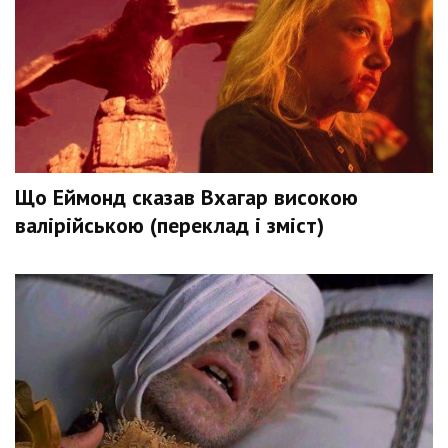
Що Еймонд сказав Вхагар високою
валірійською (переклад і зміст)