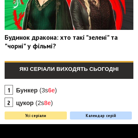
Будинок дракона: хто такі "зелені" та
"чорні" у фільмі?
ЯКІ СЕРІАЛИ ВИХОДЯТЬ СЬОГОДНІ
Бункер
(3s
6e
)
цукор
(2s
8e
)
Усі серіали
Календар серій