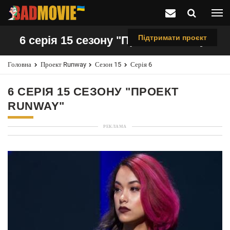
Підтримати проєкт
6 серія 15 сезону "Проект Runway"
Головна
Проект Runway
Сезон 15
Серія 6
6 СЕРІЯ 15 СЕЗОНУ "ПРОЕКТ
RUNWAY"
РЕКЛАМА