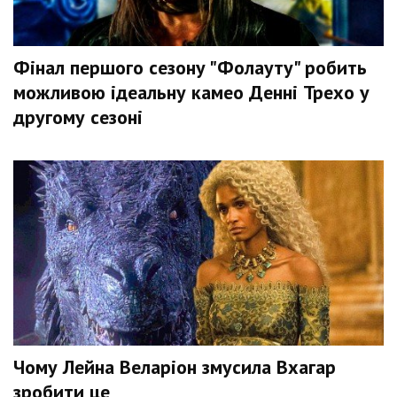
Фінал першого сезону "Фолауту" робить
можливою ідеальну камео Денні Трехо у
другому сезоні
Чому Лейна Веларіон змусила Вхагар
зробити це