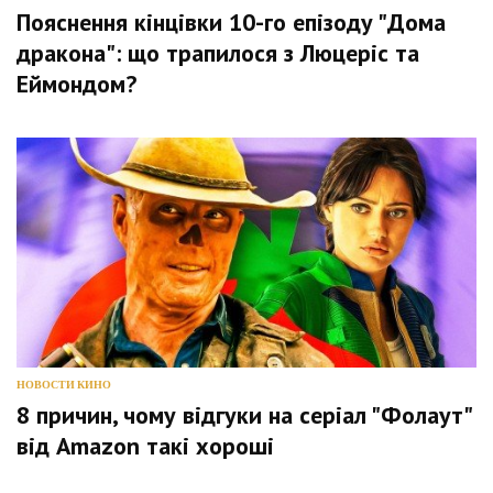
Пояснення кінцівки 10-го епізоду "Дома
дракона": що трапилося з Люцеріс та
Еймондом?
НОВОСТИ КИНО
8 причин, чому відгуки на серіал "Фолаут"
від Amazon такі хороші