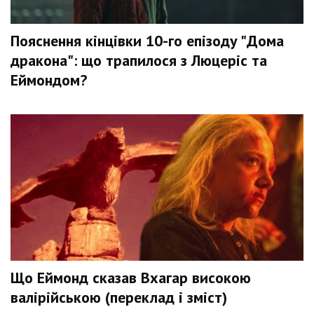
Пояснення кінцівки 10-го епізоду "Дома
дракона": що трапилося з Люцеріс та
Еймондом?
Що Еймонд сказав Вхагар високою
валірійською (переклад і зміст)