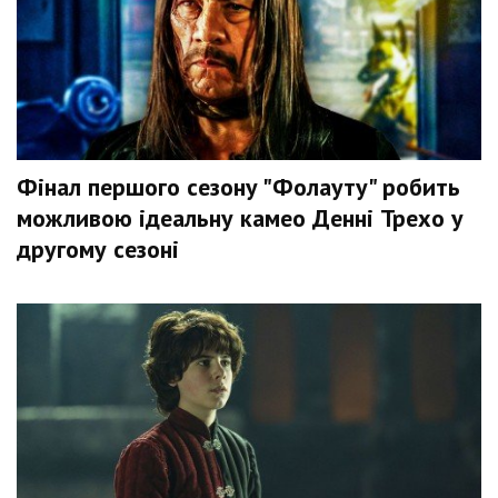
Фінал першого сезону "Фолауту" робить
можливою ідеальну камео Денні Трехо у
другому сезоні