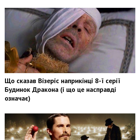
Що сказав Візеріс наприкінці 8-ї серії
Будинок Дракона (і що це насправді
означає)