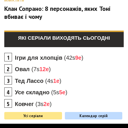
НОВОСТИ ТВ
Клан Сопрано: 8 персонажів, яких Тоні
вбиває і чому
ЯКІ СЕРІАЛИ ВИХОДЯТЬ СЬОГОДНІ
Ігри для хлопців
(42s
9e
)
Овал
(7s
12e
)
Тед Лассо
(4s
1e
)
Усе складно
(5s
5e
)
Ковчег
(3s
2e
)
Усі серіали
Календар серій