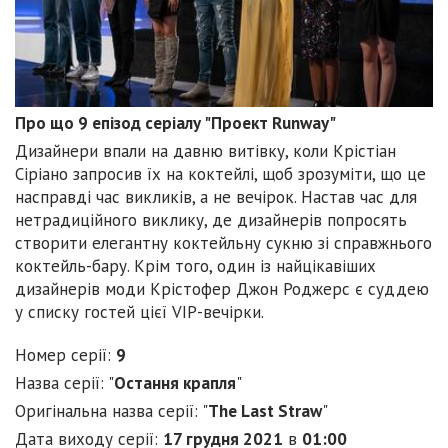
Про що 9 епізод серіалу "Проект Runway"
Дизайнери впали на давню витівку, коли Крістіан
Сіріано запросив їх на коктейлі, щоб зрозуміти, що це
насправді час викликів, а не вечірок. Настав час для
нетрадиційного виклику, де дизайнерів попросять
створити елегантну коктейльну сукню зі справжнього
коктейль-бару. Крім того, один із найцікавіших
дизайнерів моди Крістофер Джон Роджерс є суддею
у списку гостей цієї VIP-вечірки.
Номер серії:
9
Назва серії: "
Остання крапля
"
Оригінальна назва серії: "
The Last Straw
"
Дата виходу серії:
17 грудня 2021
в
01:00