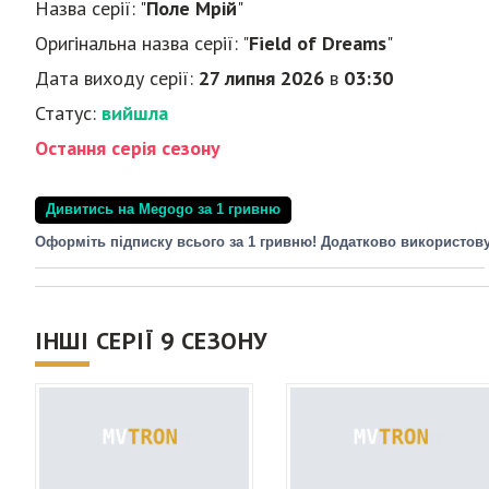
Назва серії: "
Поле Мрій
"
Оригінальна назва серії: "
Field of Dreams
"
Дата виходу серії:
27 липня 2026
в
03:30
Статус:
вийшла
Остання серія сезону
Дивитись на Megogo за 1 гривню
Оформіть підписку всього за 1 гривню! Додатково використов
ІНШІ СЕРІЇ 9 СЕЗОНУ