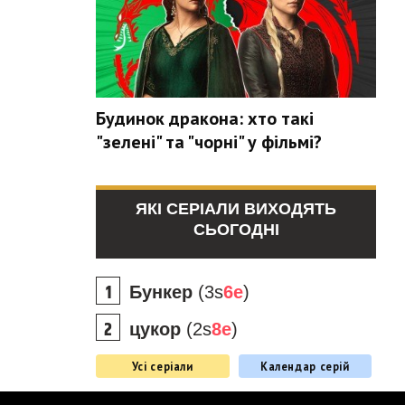
Будинок дракона: хто такі
"зелені" та "чорні" у фільмі?
ЯКІ СЕРІАЛИ ВИХОДЯТЬ
СЬОГОДНІ
Бункер
(3s
6e
)
цукор
(2s
8e
)
Усі серіали
Календар серій