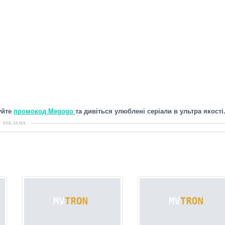
уйте
промокод Megogo
та дивіться улюблені серіали в ультра якості
РЕКЛАМА