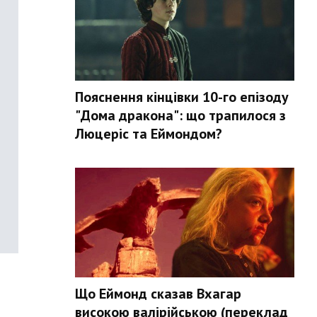
Пояснення кінцівки 10-го епізоду
"Дома дракона": що трапилося з
Люцеріс та Еймондом?
Що Еймонд сказав Вхагар
високою валірійською (переклад