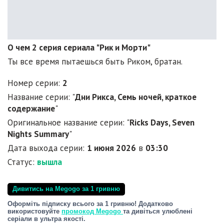
О чем 2 серия сериала "Рик и Морти"
Ты все время пытаешься быть Риком, братан.
Номер серии:
2
Название серии: "
Дни Рикса, Семь ночей, краткое
содержание
"
Оригинальное название серии: "
Ricks Days, Seven
Nights Summary
"
Дата выхода серии:
1 июня 2026
в
03:30
Статус:
вышла
Дивитись на Megogo за 1 гривню
Оформіть підписку всього за 1 гривню! Додатково
використовуйте
промокод Megogo
та дивіться улюблені
серіали в ультра якості.