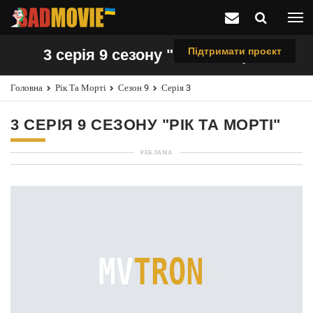
Підтримати проєкт
3 серія 9 сезону "Рік та Морті"
Головна
Рік Та Морті
Сезон 9
Серія 3
3 СЕРІЯ 9 СЕЗОНУ "РІК ТА МОРТІ"
РЕКЛАМА