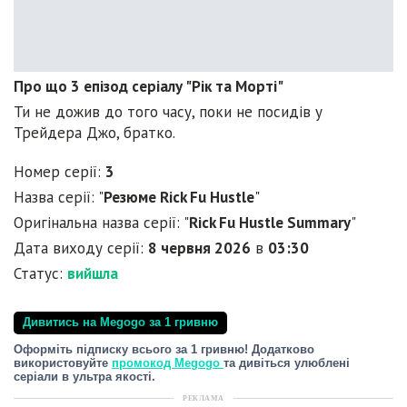
Про що 3 епізод серіалу "Рік та Морті"
Ти не дожив до того часу, поки не посидів у
Трейдера Джо, братко.
Номер серії:
3
Назва серії: "
Резюме Rick Fu Hustle
"
Оригінальна назва серії: "
Rick Fu Hustle Summary
"
Дата виходу серії:
8 червня 2026
в
03:30
Статус:
вийшла
Дивитись на Megogo за 1 гривню
Оформіть підписку всього за 1 гривню! Додатково
використовуйте
промокод Megogo
та дивіться улюблені
серіали в ультра якості.
РЕКЛАМА