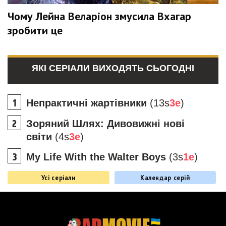
Чому Лейна Веларіон змусила Вхагар
зробити це
ЯКІ СЕРІАЛИ ВИХОДЯТЬ СЬОГОДНІ
Непрактичні жартівники
(13s
3e
)
Зоряний Шлях: Дивовижні нові
світи
(4s
3e
)
My Life With the Walter Boys
(3s
1e
)
Усі серіали
Календар серій