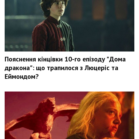
Пояснення кінцівки 10-го епізоду "Дома
дракона": що трапилося з Люцеріс та
Еймондом?