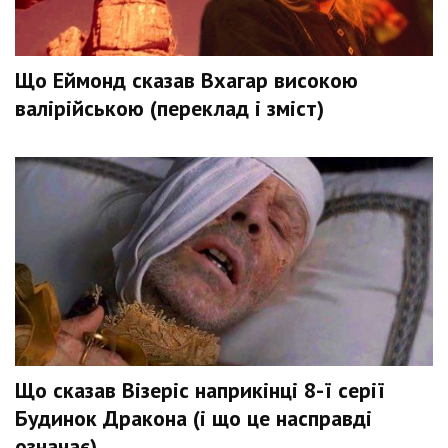
Що Еймонд сказав Вхагар високою
валірійською (переклад і зміст)
Що сказав Візеріс наприкінці 8-ї серії
Будинок Дракона (і що це насправді
означає)