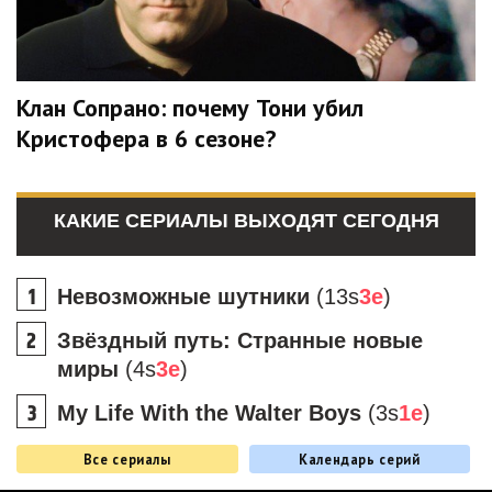
Клан Сопрано: почему Тони убил
Кристофера в 6 сезоне?
КАКИЕ СЕРИАЛЫ ВЫХОДЯТ СЕГОДНЯ
Невозможные шутники
(13s
3e
)
Звёздный путь: Странные новые
миры
(4s
3e
)
My Life With the Walter Boys
(3s
1e
)
Все сериалы
Календарь серий