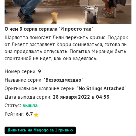
О чем 9 серия сериала "И просто так"
Шарлотта помогает Лили пережить кризис. Подарок
от Лизетт заставляет Кэрри сомневаться, готова ли
она продолжать отпускать. Попытка Миранды быть
спонтанной не идет, как она надеялась.
Номер серии:
9
Название серии: "
Безвоздмездно
"
Оригинальное название серии: "
No Strings Attached
"
Дата выхода серии:
28 января 2022
в
04:59
Статус:
вышла
Рейтинг:
6.7
Дивитись на Megogo за 1 гривню