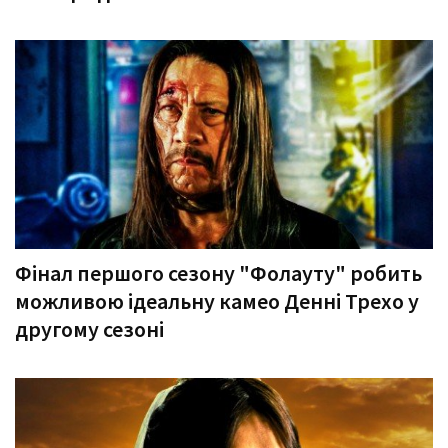
Фінал першого сезону "Фолауту" робить
можливою ідеальну камео Денні Трехо у
другому сезоні