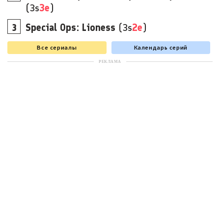
(3s
3e
)
Special Ops: Lioness
(3s
2e
)
Все сериалы
Календарь серий
РЕКЛАМА