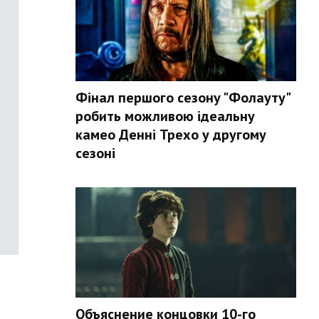
Фінал першого сезону "Фолауту"
робить можливою ідеальну
камео Денні Трехо у другому
сезоні
Объяснение концовки 10-го