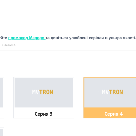
уйте
промокод Megogo
та дивіться улюблені серіали в ультра якості
РЕКЛАМА
Серия 3
Серия 4