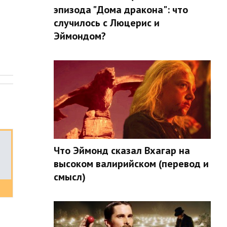
эпизода "Дома дракона": что
случилось с Люцерис и
Эймондом?
.
Что Эймонд сказал Вхагар на
высоком валирийском (перевод и
смысл)