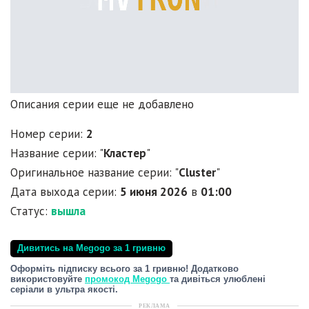
Описания серии еще не добавлено
Номер серии:
2
Название серии: "
Кластер
"
Оригинальное название серии: "
Cluster
"
Дата выхода серии:
5 июня 2026
в
01:00
Статус:
вышла
Дивитись на Megogo за 1 гривню
Оформіть підписку всього за 1 гривню! Додатково
використовуйте
промокод Megogo
та дивіться улюблені
серіали в ультра якості.
РЕКЛАМА