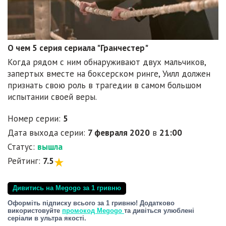
О чем 5 серия сериала "Гранчестер"
Когда рядом с ним обнаруживают двух мальчиков,
запертых вместе на боксерском ринге, Уилл должен
признать свою роль в трагедии в самом большом
испытании своей веры.
Номер серии:
5
Дата выхода серии:
7 февраля 2020
в
21:00
Статус:
вышла
Рейтинг:
7.5
Дивитись на Megogo за 1 гривню
Оформіть підписку всього за 1 гривню! Додатково
використовуйте
промокод Megogo
та дивіться улюблені
серіали в ультра якості.