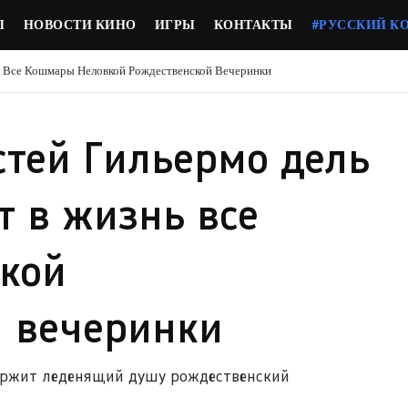
Ы
НОВОСТИ КИНО
ИГРЫ
КОНТАКТЫ
#РУССКИЙ К
ь Все Кошмары Неловкой Рождественской Вечеринки
стей Гильермо дель
т в жизнь все
кой
й вечеринки
держит леденящий душу рождественский