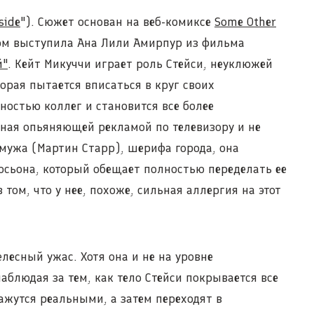
side
"). Сюжет основан на веб-комиксе
Some Other
ом выступила Ана Лили Амирпур из фильма
й"
. Кейт Микуччи играет роль Стейси, неуклюжей
рая пытается вписаться в круг своих
остью коллег и становится все более
нная опьяняющей рекламой по телевизору и не
 мужа (Мартин Старр), шерифа города, она
лосьона, который обещает полностью переделать ее
 том, что у нее, похоже, сильная аллергия на этот
елесный ужас. Хотя она и не на уровне
наблюдая за тем, как тело Стейси покрывается все
жутся реальными, а затем переходят в