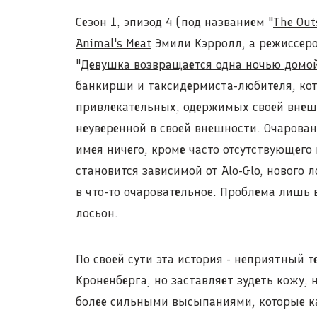
Сезон 1, эпизод 4 (под названием "
The Out
Animal's Meat
Эмили Кэрролл, а режиссер
"
Девушка возвращается одна ночью домо
банкирши и таксидермиста-любителя, кото
привлекательных, одержимых своей внешн
неуверенной в своей внешности. Очарова
имея ничего, кроме часто отсутствующего
становится зависимой от Alo-Glo, нового 
в что-то очаровательное. Проблема лишь в
лосьон.
По своей сути эта история - неприятный т
Кроненберга, но заставляет зудеть кожу, 
более сильными высыпаниями, которые ка