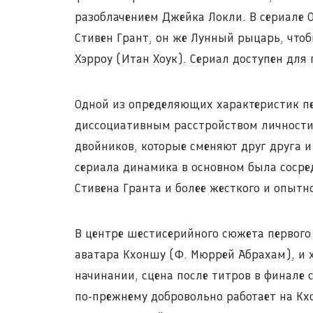
разоблачением Джейка Локли. В сериале О
Стивен Грант, он же Лунный рыцарь, что
Хэрроу (Итан Хоук). Сериал доступен для 
Одной из определяющих характеристик пе
диссоциативным расстройством личности. 
двойников, которые сменяют друг друга и
сериала динамика в основном была сосред
Стивена Гранта и более жесткого и опытн
В центре шестисерийного сюжета первого 
аватара Кхоншу (Ф. Мюррей Абрахам), и х
начинании, сцена после титров в финале 
по-прежнему добровольно работает на К