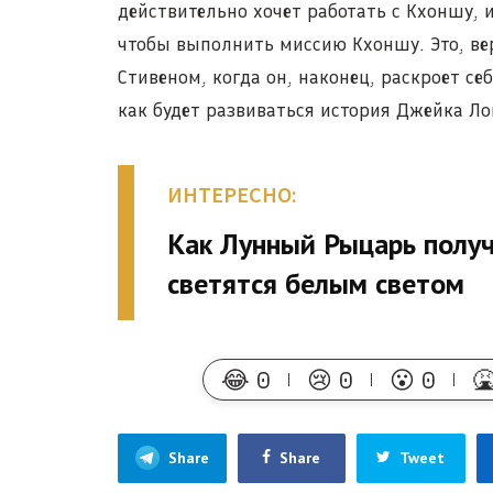
действительно хочет работать с Кхоншу, 
чтобы выполнить миссию Кхоншу. Это, вер
Стивеном, когда он, наконец, раскроет се
как будет развиваться история Джейка Ло
ИНТЕРЕСНО:
Как Лунный Рыцарь получ
светятся белым светом
😂
0
😢
0
😮
0

Share
Share
Tweet