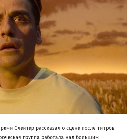
реми Слейтер рассказал о сцене после титров
ворческая группа работала над большим