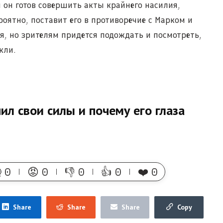
и он готов совершить акты крайнего насилия,
оятно, поставит его в противоречие с Марком и
бя, но зрителям придется подождать и посмотреть,
кли.
ил свои силы и почему его глаза

0
😡
0
👎
0
👍
0
❤️
0
Share
Share
Share
Copy