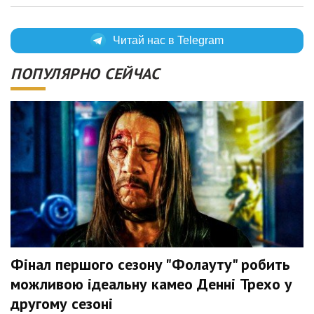
Читай нас в Telegram
ПОПУЛЯРНО СЕЙЧАС
Фінал першого сезону "Фолауту" робить
можливою ідеальну камео Денні Трехо у
другому сезоні