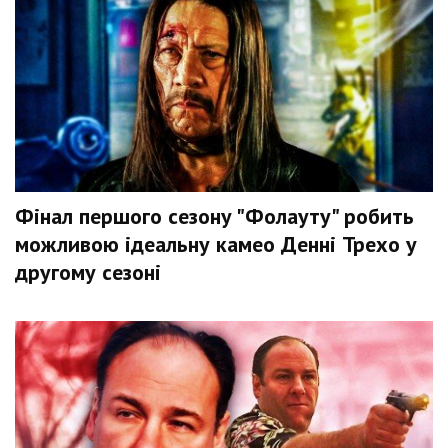
Фінал першого сезону "Фолауту" робить
можливою ідеальну камео Денні Трехо у
другому сезоні