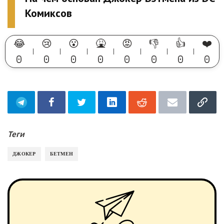
Комиксов
😂
😢
😮
🤮
😡
👎
👍
❤️
0
0
0
0
0
0
0
0
Теги
ДЖОКЕР
БЕТМЕН