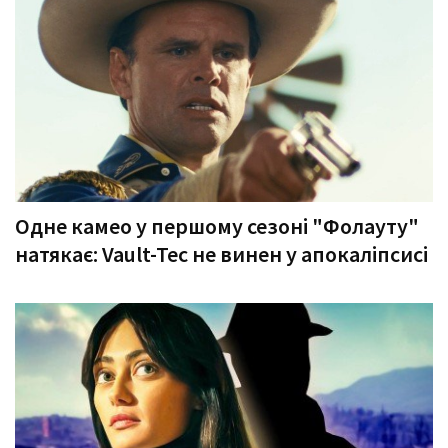
Одне камео у першому сезоні "Фолауту"
натякає: Vault-Tec не винен у апокаліпсисі