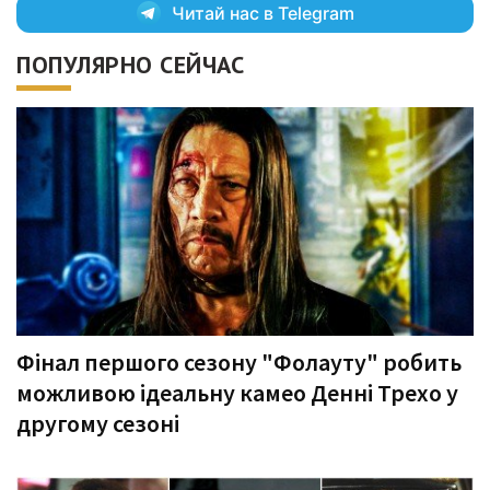
Читай нас в Telegram
ПОПУЛЯРНО СЕЙЧАС
Фінал першого сезону "Фолауту" робить
можливою ідеальну камео Денні Трехо у
другому сезоні