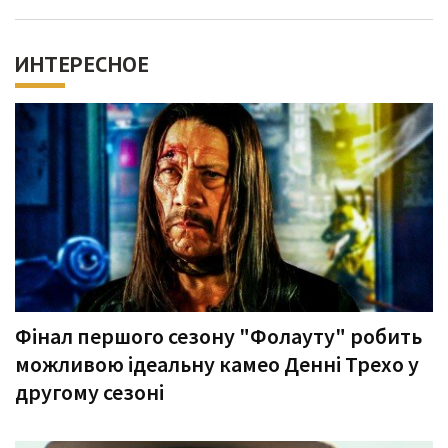
ИНТЕРЕСНОЕ
Фінал першого сезону "Фолауту" робить
можливою ідеальну камео Денні Трехо у
другому сезоні