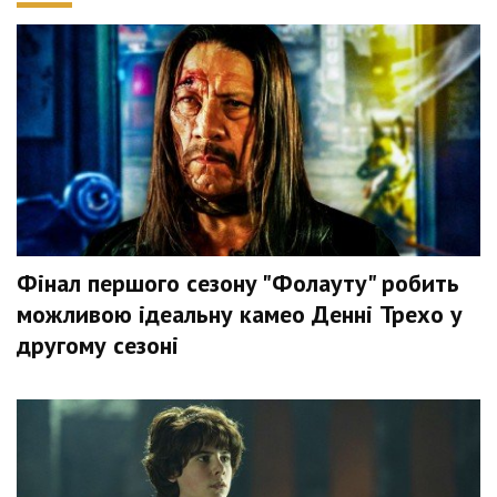
Фінал першого сезону "Фолауту" робить
можливою ідеальну камео Денні Трехо у
другому сезоні