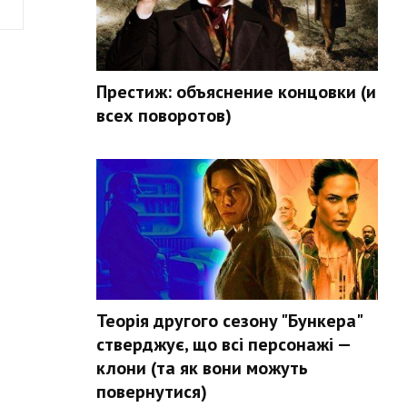
Престиж: объяснение концовки (и
всех поворотов)
Теорія другого сезону "Бункера"
стверджує, що всі персонажі —
клони (та як вони можуть
повернутися)