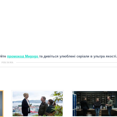
уйте
промокод Megogo
та дивіться улюблені серіали в ультра якості
РЕКЛАМА