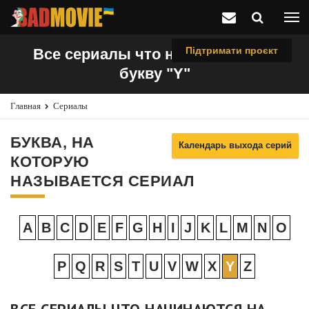
Підтримати проєкт
Все сериалы что начинаются на
букву "Y"
Главная
Сериалы
БУКВА, НА
Календарь выхода серий
КОТОРУЮ
НАЗЫВАЕТСЯ СЕРИАЛ
A
B
C
D
E
F
G
H
I
J
K
L
M
N
O
P
Q
R
S
T
U
V
W
X
Y
Z