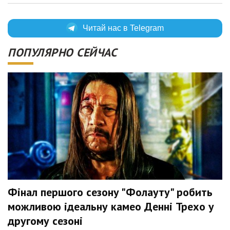
Читай нас в Telegram
ПОПУЛЯРНО СЕЙЧАС
Фінал першого сезону "Фолауту" робить
можливою ідеальну камео Денні Трехо у
другому сезоні