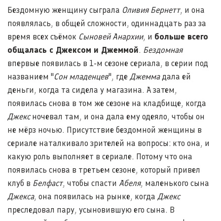
Бездомную женщину сыграла
Оливия Бернетт
, и она
появлялась, в общей сложности, одиннадцать раз за
время всех съёмок
Сыновей Анархии
, и
больше всего
общалась с Джексом и Джеммой
.
Бездомная
впервые появилась в 1-м сезоне сериала, в серии под
названием "
Сон младенцев
", где
Джемма
дала ей
деньги, когда та сидела у магазина. А затем,
появилась снова в том же сезоне на кладбище, когда
Джекс
ночевал там, и она дала ему одеяло, чтобы он
не мёрз ночью. Присутствие бездомной женщины в
сериале наталкивало зрителей на вопросы: кто она, и
какую роль выполняет в сериале. Потому что она
появилась снова в третьем сезоне, который привел
клуб в
Белфаст
, чтобы спасти
Абеля
, маленького сына
Джекса
, она появилась на рынке, когда
Джекс
преследовал пару, усыновившую его сына. В