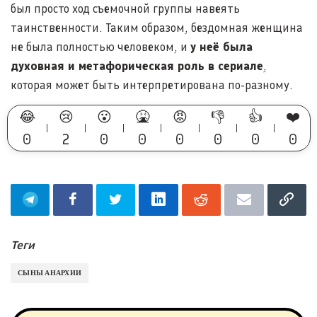
был просто ход съемочной группы навеять
таинственности. Таким образом, бездомная женщина
не была полностью человеком, и
у неё была
духовная и метафорическая роль в сериале
,
которая может быть интерпретирована по-разному.
😂
😢
😮
🤮
😡
👎
👍
❤️
0
2
0
0
0
0
0
0
Теги
СЫНЫ АНАРХИИ