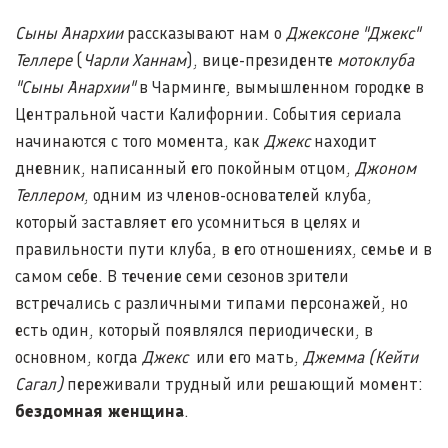
Сыны Анархии
рассказывают нам о
Джексоне "Джекс"
Теллере
(
Чарли Ханнам
), вице-президенте
мотоклуба
"Сыны Анархии"
в Чарминге, вымышленном городке в
Центральной части Калифорнии. События сериала
начинаются с того момента, как
Джекс
находит
дневник, написанный его покойным отцом,
Джоном
Теллером
, одним из членов-основателей клуба,
который заставляет его усомниться в целях и
правильности пути клуба, в его отношениях, семье и в
самом себе. В течение семи сезонов зрители
встречались с различными типами персонажей, но
есть один, который появлялся периодически, в
основном, когда
Джекс
или его мать,
Джемма (Кейти
Сагал)
переживали трудный или решающий момент:
бездомная женщина
.