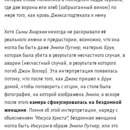
где две вороны ели хлеб (забрызганный вином) по
мере того, как кровь
Джекса
подтекала к нему.
Хотя
Сыны Анархии
никогда не раскрывали её
реального имени и предыстории, возможно, что она
могла бы быть даже
Эмили Путнер
, матерью
Брук
,
которая была убита в результате несчастного случая, в
аварии (несчастный случай, в результате которого
погиб
Джон Теллер
). Эта интерпретация появилась
потому, что после того, как
Джекс
пришел к
Брук
домой, чтобы поговорить с отцом, на столе была
фотография, на которой изображена
Эмили
, а вскоре
после этого
камера сфокусировалась на бездомной
женщине
. Помня об этой интерпретации, наряду с
объяснением
"Иисуса Христа"
, бездомная женщина
могла быть
Иисусом
в образе
Эмили Путнер
, или это