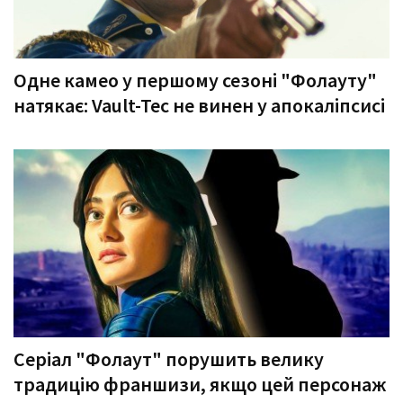
Одне камео у першому сезоні "Фолауту"
натякає: Vault-Tec не винен у апокаліпсисі
Серіал "Фолаут" порушить велику
традицію франшизи, якщо цей персонаж