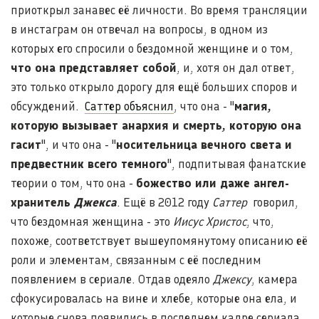
приоткрыл занавес её личности. Во время трансляции
в инстаграм он отвечал на вопросы, в одном из
которых его спросили о бездомной женщине и о том,
что она представляет собой
, и, хотя он дал ответ,
это только открыло дорогу для ещё больших споров и
обсуждений.
Саттер объяснил
, что она - "
магия,
которую вызывает анархия и смерть, которую она
гасит
", и что она - "
носительница вечного света и
предвестник всего темного
", подпитывая фанатские
теории о том, что она -
божество или даже ангел-
хранитель
Джекса
. Ещё в 2012 году
Саттер
говорил,
что бездомная женщина - это
Иисус Христос
, что,
похоже, соответствует вышеупомянутому описанию её
роли и элементам, связанным с её последним
появлением в сериале. Отдав одеяло
Джексу
, камера
сфокусировалась на вине и хлебе, которые она ела, и
которые снова появились в последнем кадре сериала,