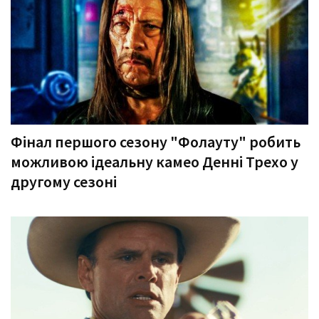
Фінал першого сезону "Фолауту" робить
можливою ідеальну камео Денні Трехо у
другому сезоні