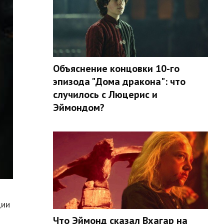
Объяснение концовки 10-го
эпизода "Дома дракона": что
случилось с Люцерис и
Эймондом?
дии
Что Эймонд сказал Вхагар на