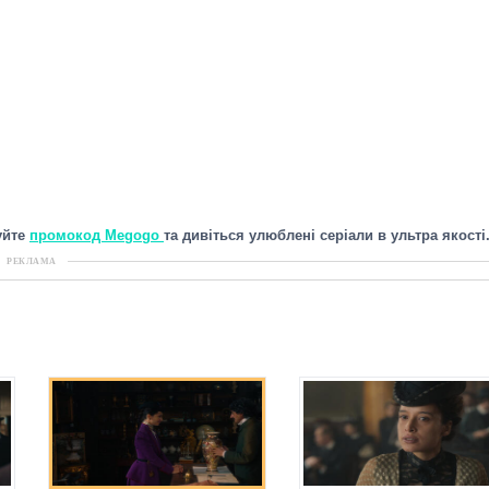
уйте
промокод Megogo
та дивіться улюблені серіали в ультра якості
РЕКЛАМА