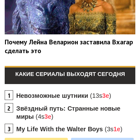
Почему Лейна Веларион заставила Вхагар
сделать это
КАКИЕ СЕРИАЛЫ ВЫХОДЯТ СЕГОДНЯ
Невозможные шутники
(13s
3e
)
Звёздный путь: Странные новые
миры
(4s
3e
)
My Life With the Walter Boys
(3s
1e
)