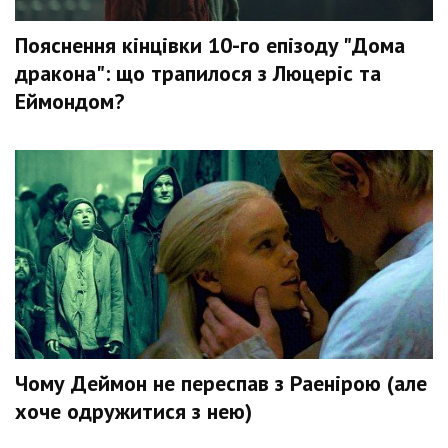
Пояснення кінцівки 10-го епізоду "Дома
дракона": що трапилося з Люцеріс та
Еймондом?
Чому Деймон не переспав з Раенірою (але
хоче одружитися з нею)