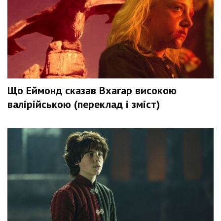
Що Еймонд сказав Вхагар високою
валірійською (переклад і зміст)