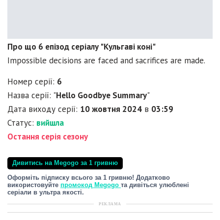
Про що 6 епізод серіалу "Кульгаві коні"
Impossible decisions are faced and sacrifices are made.
Номер серії:
6
Назва серії: "
Hello Goodbye Summary
"
Дата виходу серії:
10 жовтня 2024
в
03:59
Статус:
вийшла
Остання серія сезону
Дивитись на Megogo за 1 гривню
Оформіть підписку всього за 1 гривню! Додатково
використовуйте
промокод Megogo
та дивіться улюблені
серіали в ультра якості.
РЕКЛАМА