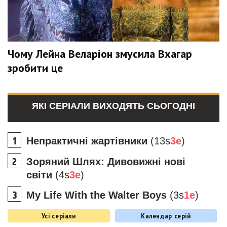
Чому Лейна Веларіон змусила Вхагар
зробити це
ЯКІ СЕРІАЛИ ВИХОДЯТЬ СЬОГОДНІ
Непрактичні жартівники
(13s
3e
)
Зоряний Шлях: Дивовижні нові
світи
(4s
3e
)
My Life With the Walter Boys
(3s
1e
)
Усі серіали
Календар серій