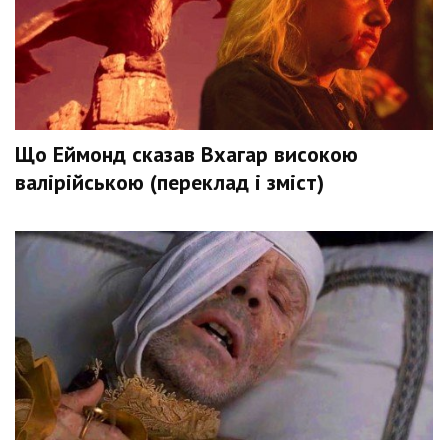
Що Еймонд сказав Вхагар високою
валірійською (переклад і зміст)