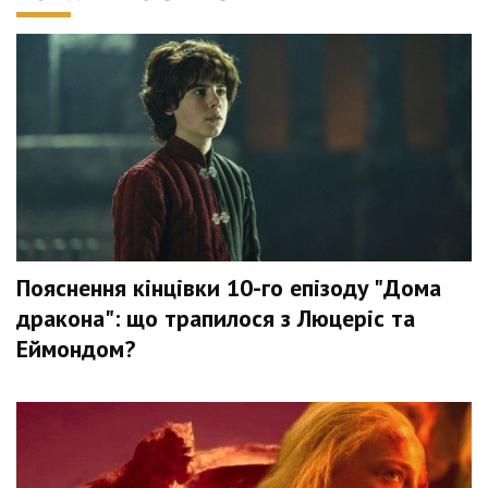
Пояснення кінцівки 10-го епізоду "Дома
дракона": що трапилося з Люцеріс та
Еймондом?