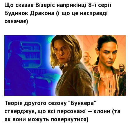
Що сказав Візеріс наприкінці 8-ї серії
Будинок Дракона (і що це насправді
означає)
Теорія другого сезону "Бункера"
стверджує, що всі персонажі — клони (та
як вони можуть повернутися)