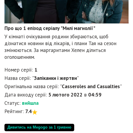
Про що 1 епізод серіалу "Милі магнолії"
У кімнаті очікування родини збираються, щоб
дізнатися новини від лікарів, і плани Тая на сезон
змінюються. За маргаритами Хелен ділиться
оголошенням.
Номер серії:
1
Назва серії: "
Запіканки і жертви
"
Оригінальна назва серії: "
Casseroles and Casualties
"
Дата виходу серії:
5 лютого 2022
в
04:59
Статус:
вийшла
Рейтинг:
7.4
Дивитись на Megogo за 1 гривню