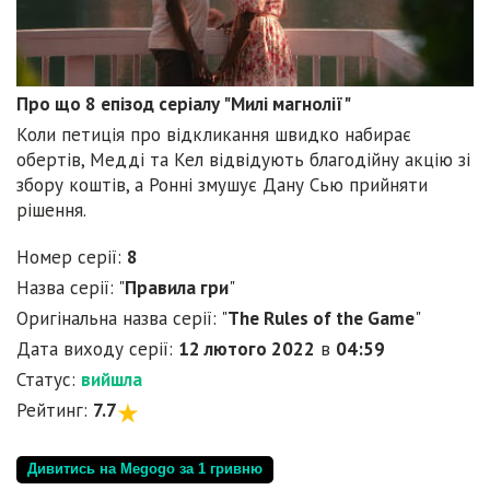
Про що 8 епізод серіалу "Милі магнолії"
Коли петиція про відкликання швидко набирає
обертів, Медді та Кел відвідують благодійну акцію зі
збору коштів, а Ронні змушує Дану Сью прийняти
рішення.
Номер серії:
8
Назва серії: "
Правила гри
"
Оригінальна назва серії: "
The Rules of the Game
"
Дата виходу серії:
12 лютого 2022
в
04:59
Статус:
вийшла
Рейтинг:
7.7
Дивитись на Megogo за 1 гривню