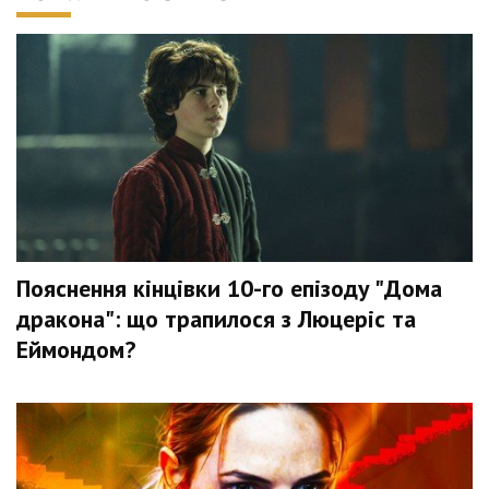
Пояснення кінцівки 10-го епізоду "Дома
дракона": що трапилося з Люцеріс та
Еймондом?