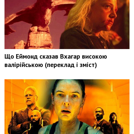
Що Еймонд сказав Вхагар високою
валірійською (переклад і зміст)