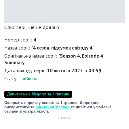
Опис серії ще не додано
Номер серії:
4
Назва серії: "
4 сезон, підсумок епізоду 4
"
Оригінальна назва серії: "
Season 4, Episode 4
Summary
"
Дата виходу серії:
10 лютого 2025
в
04:59
Статус:
вийшла
Дивитись на Megogo за 1 гривню
Оформіть підписку всього за 1 гривню! Додатково
використовуйте
промокод Megogo
та дивіться улюблені
серіали в ультра якості.
РЕКЛАМА