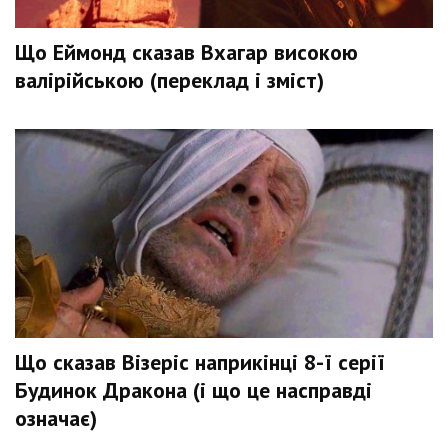
Що Еймонд сказав Вхагар високою
валірійською (переклад і зміст)
Що сказав Візеріс наприкінці 8-ї серії
Будинок Дракона (і що це насправді
означає)