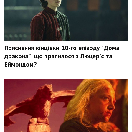
Пояснення кінцівки 10-го епізоду "Дома
дракона": що трапилося з Люцеріс та
Еймондом?