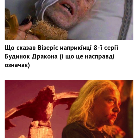
Що сказав Візеріс наприкінці 8-ї серії
Будинок Дракона (і що це насправді
означає)