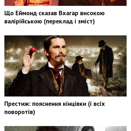
Що Еймонд сказав Вхагар високою
валірійською (переклад і зміст)
Престиж: пояснення кінцівки (і всіх
поворотів)