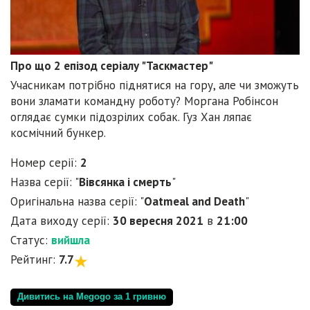
Про що 2 епізод серіалу "Таскмастер"
Учасникам потрібно піднятися на гору, але чи зможуть
вони зламати командну роботу? Моргана Робінсон
оглядає сумки підозрілих собак. Гуз Хан ляпає
космічний бункер.
Номер серії:
2
Назва серії: "
Вівсянка і смерть
"
Оригінальна назва серії: "
Oatmeal and Death
"
Дата виходу серії:
30 вересня 2021
в
21:00
Статус:
вийшла
Рейтинг:
7.7
Дивитись на Megogo за 1 гривню