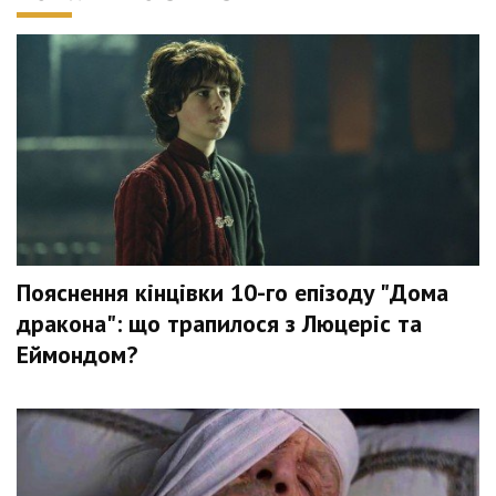
Пояснення кінцівки 10-го епізоду "Дома
дракона": що трапилося з Люцеріс та
Еймондом?