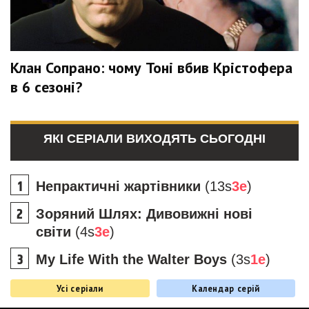
Клан Сопрано: чому Тоні вбив Крістофера
в 6 сезоні?
ЯКІ СЕРІАЛИ ВИХОДЯТЬ СЬОГОДНІ
Непрактичні жартівники
(13s
3e
)
Зоряний Шлях: Дивовижні нові
світи
(4s
3e
)
My Life With the Walter Boys
(3s
1e
)
Усі серіали
Календар серій